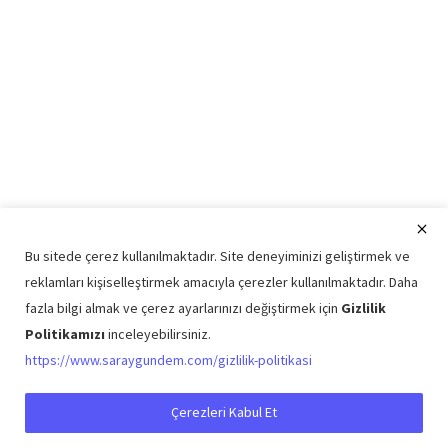
Bu sitede çerez kullanılmaktadır. Site deneyiminizi geliştirmek ve
reklamları kişiselleştirmek amacıyla çerezler kullanılmaktadır. Daha
fazla bilgi almak ve çerez ayarlarınızı değiştirmek için
Gizlilik
Politikamızı
inceleyebilirsiniz.
Copyright © 2026 Saray Gündem Tüm Hakları Saklıdır.
https://www.saraygundem.com/gizlilik-politikasi
Künye
Şartlar ve Koşullar
Gizlilik Politikası
İletişim
Çerezleri Kabul Et