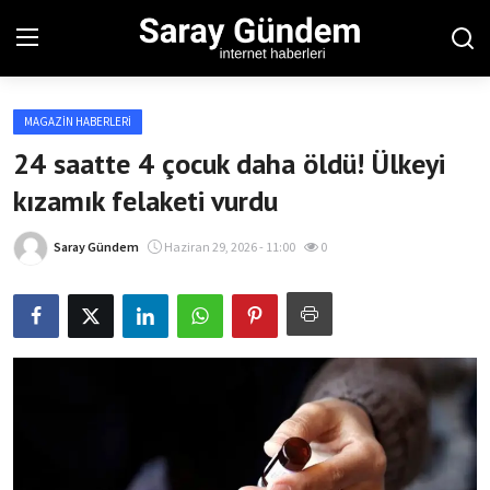
MAGAZIN HABERLERI
Ana Sayfa
24 saatte 4 çocuk daha öldü! Ülkeyi
kızamık felaketi vurdu
Bölgesel
Son Dakika
Saray Gündem
Haziran 29, 2026 - 11:00
0
Spor Haberleri
Teknoloji Haberleri
Magazin Haberleri
Dünya Haberleri