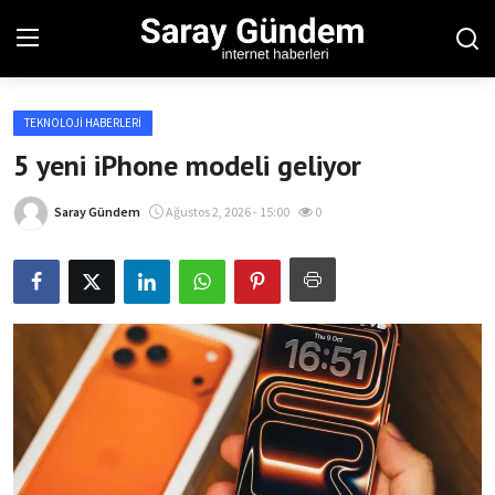
TEKNOLOJI HABERLERI
Ana Sayfa
5 yeni iPhone modeli geliyor
Bölgesel
Saray Gündem
Ağustos 2, 2026 - 15:00
0
Son Dakika
Spor Haberleri
Teknoloji Haberleri
Magazin Haberleri
Dünya Haberleri