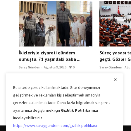
İkizleriyle ziyareti gündem
Süreç yasası t
olmuştu. 71 yaşındaki baba ...
geçti. Gözler G
Saray Gündem
Ağustos 9, 2026
0
Saray Gündem
Ağus
Bu sitede çerez kullanılmaktadır. Site deneyiminizi
geliştirmek ve reklamları kişiselleştirmek amacıyla
çerezler kullanılmaktadır. Daha fazla bilgi almak ve çerez
ayarlarınızı değiştirmek için
Gizlilik Politikamızı
inceleyebilirsiniz.
https://www.saraygundem.com/gizlilik-politikasi