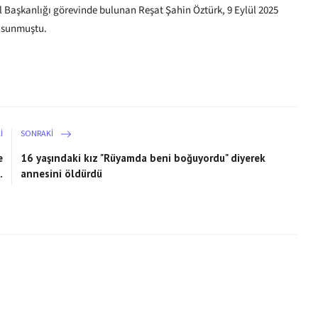
l Başkanlığı görevinde bulunan Reşat Şahin Öztürk, 9 Eylül 2025
a sunmuştu.
I
SONRAKI
e
16 yaşındaki kız "Rüyamda beni boğuyordu" diyerek
.
annesini öldürdü