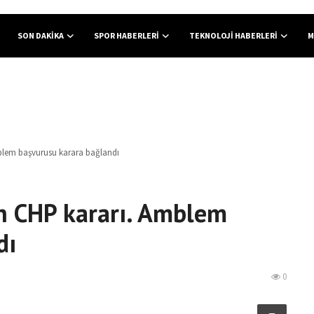
SON DAKIKA
SPOR HABERLERI
TEKNOLOJI HABERLERI
M
lem başvurusu karara bağlandı
 CHP kararı. Amblem
dı
0