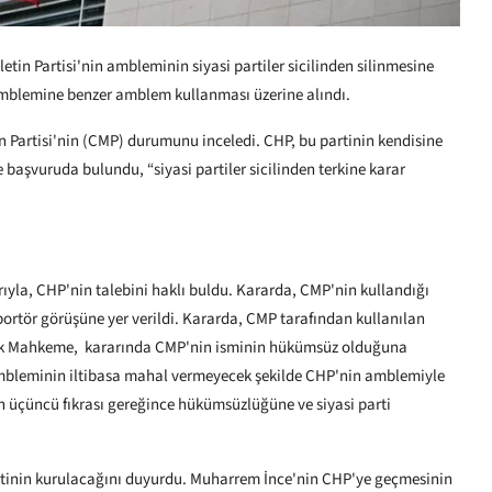
in Partisi'nin ambleminin siyasi partiler sicilinden silinmesine
 amblemine benzer amblem kullanması üzerine alındı.
n Partisi'nin (CMP) durumunu inceledi. CHP, bu partinin kendisine
aşvuruda bulundu, “siyasi partiler sicilinden terkine karar
la, CHP'nin talebini haklı buldu. Kararda, CMP'nin kullandığı
rtör görüşüne yer verildi. Kararda, CMP tarafından kullanılan
ksek Mahkeme, kararında CMP'nin isminin hükümsüz olduğuna
Ambleminin iltibasa mahal vermeyecek şekilde CHP'nin amblemiyle
n üçüncü fıkrası gereğince hükümsüzlüğüne ve siyasi parti
rtinin kurulacağını duyurdu. Muharrem İnce'nin CHP'ye geçmesinin