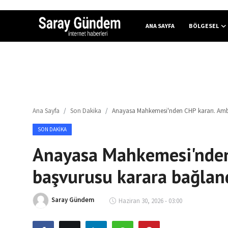
ANA SAYFA
BÖLGESEL
Ana Sayfa
Bölgesel
Ana Sayfa
Son Dakika
Anayasa Mahkemesi'nden CHP kararı. Amb
Son Dakika
SON DAKIKA
Spor Haberleri
Anayasa Mahkemesi'nden
Teknoloji Haberleri
başvurusu karara bağlan
Magazin Haberleri
Saray Gündem
Haziran 30, 2026 - 03:00
Dünya Haberleri