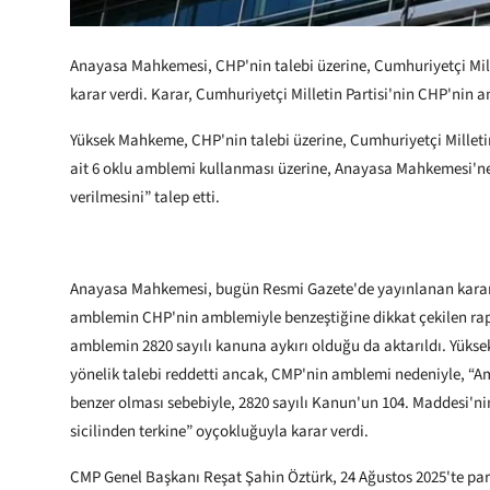
Anayasa Mahkemesi, CHP'nin talebi üzerine, Cumhuriyetçi Millet
karar verdi. Karar, Cumhuriyetçi Milletin Partisi'nin CHP'nin
Yüksek Mahkeme, CHP'nin talebi üzerine, Cumhuriyetçi Milleti
ait 6 oklu amblemi kullanması üzerine, Anayasa Mahkemesi'ne b
verilmesini” talep etti.
Anayasa Mahkemesi, bugün Resmi Gazete'de yayınlanan kararıy
amblemin CHP'nin amblemiyle benzeştiğine dikkat çekilen rapo
amblemin 2820 sayılı kanuna aykırı olduğu da aktarıldı. Yü
yönelik talebi reddetti ancak, CMP'nin amblemi nedeniyle, “
benzer olması sebebiyle, 2820 sayılı Kanun'un 104. Maddesi'ni
sicilinden terkine” oyçokluğuyla karar verdi.
CMP Genel Başkanı Reşat Şahin Öztürk, 24 Ağustos 2025'te pa