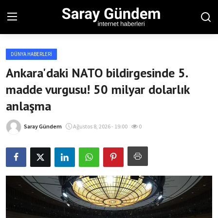
DÜNYA HABERLERI
Ana Sayfa
Ankara'daki NATO bildirgesinde 5.
madde vurgusu! 50 milyar dolarlık
Bölgesel
anlaşma
Son Dakika
Saray Gündem
Ağustos 8, 2026 - 19:00
0
Spor Haberleri
Teknoloji Haberleri
Magazin Haberleri
Dünya Haberleri