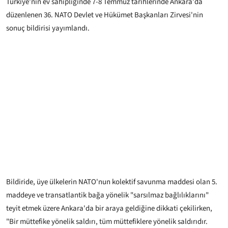
Türkiye'nin ev sahipliğinde 7-8 Temmuz tarihlerinde Ankara'da
düzenlenen 36.⁠ ⁠NATO Devlet ve Hükümet Başkanları Zirvesi'nin
sonuç bildirisi yayımlandı.
Bildiride, üye ülkelerin NATO'nun kolektif savunma maddesi olan 5.
maddeye ve transatlantik bağa yönelik "sarsılmaz bağlılıklarını"
teyit etmek üzere Ankara'da bir araya geldiğine dikkati çekilirken,
"Bir müttefike yönelik saldırı, tüm müttefiklere yönelik saldırıdır.