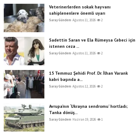
Veterinerlerden sokak hayvanı
sahiplenenlere önemli uyarı
Saray Gündem
Ağustos 11, 2026
2
Sadettin Saran ve Ela Rümeysa Cebeci için
istenen ceza ...
Saray Gündem
Ağustos 11, 2026
2
15 Temmuz Şehidi Prof. Dr. İlhan Varank
kabri başında a...
Saray Gündem
Ağustos 12, 2026
2
Avrupa’nın ‘Ukrayna sendromu’ hortladı;
Tanka dönüş...
Saray Gündem
Haziran 19, 2026
1