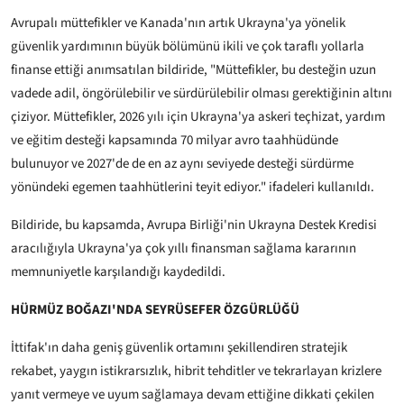
Avrupalı müttefikler ve Kanada'nın artık Ukrayna'ya yönelik
güvenlik yardımının büyük bölümünü ikili ve çok taraflı yollarla
finanse ettiği anımsatılan bildiride, "Müttefikler, bu desteğin uzun
vadede adil, öngörülebilir ve sürdürülebilir olması gerektiğinin altını
çiziyor. Müttefikler, 2026 yılı için Ukrayna'ya askeri teçhizat, yardım
ve eğitim desteği kapsamında 70 milyar avro taahhüdünde
bulunuyor ve 2027'de de en az aynı seviyede desteği sürdürme
yönündeki egemen taahhütlerini teyit ediyor." ifadeleri kullanıldı.
Bildiride, bu kapsamda, Avrupa Birliği'nin Ukrayna Destek Kredisi
aracılığıyla Ukrayna'ya çok yıllı finansman sağlama kararının
memnuniyetle karşılandığı kaydedildi.
HÜRMÜZ BOĞAZI'NDA SEYRÜSEFER ÖZGÜRLÜĞÜ
İttifak'ın daha geniş güvenlik ortamını şekillendiren stratejik
rekabet, yaygın istikrarsızlık, hibrit tehditler ve tekrarlayan krizlere
yanıt vermeye ve uyum sağlamaya devam ettiğine dikkati çekilen