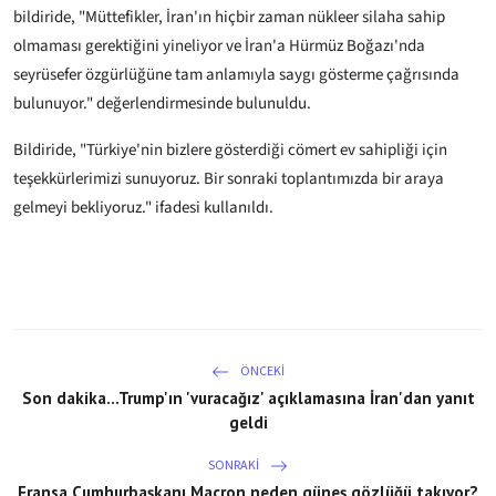
bildiride, "Müttefikler, İran'ın hiçbir zaman nükleer silaha sahip
olmaması gerektiğini yineliyor ve İran'a Hürmüz Boğazı'nda
seyrüsefer özgürlüğüne tam anlamıyla saygı gösterme çağrısında
bulunuyor." değerlendirmesinde bulunuldu.
Bildiride, "Türkiye'nin bizlere gösterdiği cömert ev sahipliği için
teşekkürlerimizi sunuyoruz. Bir sonraki toplantımızda bir araya
gelmeyi bekliyoruz." ifadesi kullanıldı.
ÖNCEKI
Son dakika...Trump'ın 'vuracağız' açıklamasına İran'dan yanıt
geldi
SONRAKI
Fransa Cumhurbaşkanı Macron neden güneş gözlüğü takıyor?