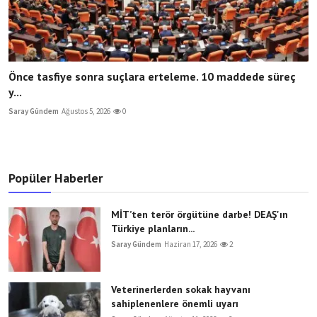
Önce tasfiye sonra suçlara erteleme. 10 maddede süreç
y...
Saray Gündem
Ağustos 5, 2026
0
Popüler Haberler
MİT’ten terör örgütüne darbe! DEAŞ'ın
Türkiye planların...
Saray Gündem
Haziran 17, 2026
2
Veterinerlerden sokak hayvanı
sahiplenenlere önemli uyarı