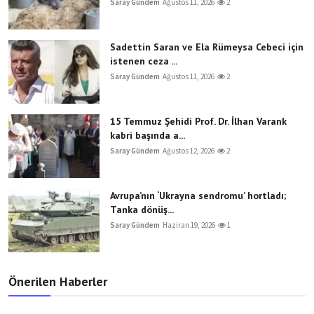
Saray Gündem
Ağustos 11, 2026
2
Sadettin Saran ve Ela Rümeysa Cebeci için
istenen ceza ...
Saray Gündem
Ağustos 11, 2026
2
15 Temmuz Şehidi Prof. Dr. İlhan Varank
kabri başında a...
Saray Gündem
Ağustos 12, 2026
2
Avrupa’nın ‘Ukrayna sendromu’ hortladı;
Tanka dönüş...
Saray Gündem
Haziran 19, 2026
1
Önerilen Haberler