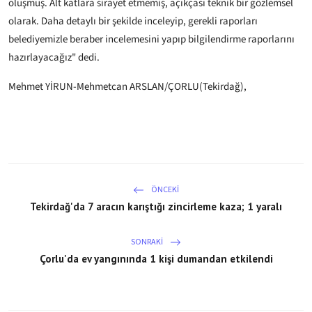
oluşmuş. Alt katlara sirayet etmemiş, açıkçası teknik bir gözlemsel
olarak. Daha detaylı bir şekilde inceleyip, gerekli raporları
belediyemizle beraber incelemesini yapıp bilgilendirme raporlarını
hazırlayacağız" dedi.
Mehmet YİRUN-Mehmetcan ARSLAN/ÇORLU(Tekirdağ),
ÖNCEKI
Tekirdağ'da 7 aracın karıştığı zincirleme kaza; 1 yaralı
SONRAKI
Çorlu'da ev yangınında 1 kişi dumandan etkilendi