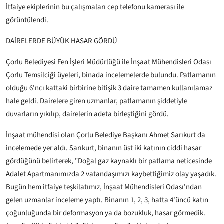
İtfaiye ekiplerinin bu çalışmaları cep telefonu kamerası ile
görüntülendi.
DAİRELERDE BÜYÜK HASAR GÖRDÜ
Çorlu Belediyesi Fen İşleri Müdürlüğü ile İnşaat Mühendisleri Odası
Çorlu Temsilciği üyeleri, binada incelemelerde bulundu. Patlamanın
olduğu 6'ncı kattaki birbirine bitişik 3 daire tamamen kullanılamaz
hale geldi. Dairelere giren uzmanlar, patlamanın şiddetiyle
duvarların yıkılıp, dairelerin adeta birleştiğini gördü.
İnşaat mühendisi olan Çorlu Belediye Başkanı Ahmet Sarıkurt da
incelemede yer aldı. Sarıkurt, binanın üst iki katının ciddi hasar
gördüğünü belirterek, "Doğal gaz kaynaklı bir patlama neticesinde
Adalet Apartmanımızda 2 vatandaşımızı kaybettiğimiz olay yaşadık.
Bugün hem itfaiye teşkilatımız, İnşaat Mühendisleri Odası'ndan
gelen uzmanlar inceleme yaptı. Binanın 1, 2, 3, hatta 4'üncü katın
çoğunluğunda bir deformasyon ya da bozukluk, hasar görmedik.