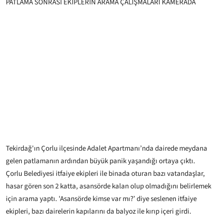
PATLAMA SONRASI EKİPLERİN ARAMA ÇALIŞMALARI KAMERADA
Tekirdağ'ın Çorlu ilçesinde Adalet Apartmanı’nda dairede meydana
gelen patlamanın ardından büyük panik yaşandığı ortaya çıktı.
Çorlu Belediyesi itfaiye ekipleri ile binada oturan bazı vatandaşlar,
hasar gören son 2 katta, asansörde kalan olup olmadığını belirlemek
için arama yaptı. 'Asansörde kimse var mı?’ diye seslenen itfaiye
ekipleri, bazı dairelerin kapılarını da balyoz ile kırıp içeri girdi.