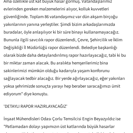
Ama özellikle üst kat büyük hasar görmüş. Vatandaşlarımız
evlerinden gereken malzemelerini alıyor, kolluk kuvvetleri
güvenliğinde. Toplam 86 vatandaşımız var dün akşam birçoğu
yakınlarının yanına yerleştiler. Şimdi bizim arkadaşlarımızda
buradalar, öyle anlaşılıyor ki bir süre binayı kullanamayacağız.
Bununla ilgili savcılık rapor düzenlendi, Çevre, Şehircilik ve İklim
Değişikliği İl Müdürlüğü rapor düzenlendi. Belediye başkanlığı
olarak bizde daha detaylandırılmış rapor hazırlayacağız, tabi ki bu
bir miktar zaman alacak. Bu aralıkta hemşerilerimiz bina
sakinlerimizi mümkün olduğu kadarıyla yaşam konforunu
sağlayacak tedbir alacağız. Bir yerde ağırlayacağız, eğer yakınları
yoksa şehrimizde sonuçta yarayı hep beraber saracağımızı ümit
ediyorum" diye konuştu.
'DETAYLI RAPOR HAZIRLAYACAĞIZ'
İnşaat Mühendisleri Odası Çorlu Temsilcisi Engin Beyazyıldız ise
"Patlamadan dolayı yapımızın üst katlarında büyük hasarlar