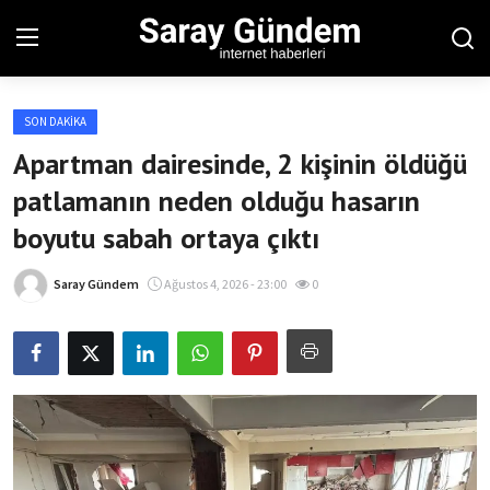
SON DAKIKA
Ana Sayfa
Apartman dairesinde, 2 kişinin öldüğü
patlamanın neden olduğu hasarın
Bölgesel
boyutu sabah ortaya çıktı
Son Dakika
Saray Gündem
Ağustos 4, 2026 - 23:00
0
Spor Haberleri
Teknoloji Haberleri
Magazin Haberleri
Dünya Haberleri