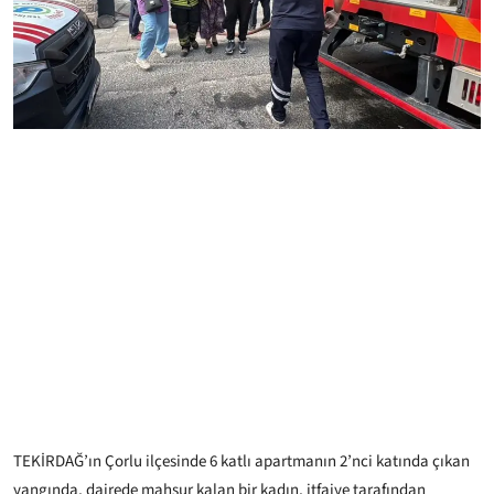
TEKİRDAĞ’ın Çorlu ilçesinde 6 katlı apartmanın 2’nci katında çıkan
yangında, dairede mahsur kalan bir kadın, itfaiye tarafından