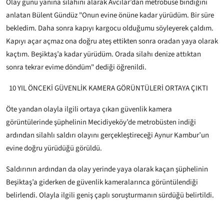
Olay günü yanına silahını alarak Avcılar’dan metrobüse bindiğini
anlatan Bülent Gündüz "Onun evine önüne kadar yürüdüm. Bir süre
bekledim. Daha sonra kapıyı kargocu olduğumu söyleyerek çaldım.
Kapıyı açar açmaz ona doğru ateş ettikten sonra oradan yaya olarak
kaçtım. Beşiktaş’a kadar yürüdüm. Orada silahı denize attıktan
sonra tekrar evime döndüm" dediği öğrenildi.
10 YIL ÖNCEKİ GÜVENLİK KAMERA GÖRÜNTÜLERİ ORTAYA ÇIKTI
Öte yandan olayla ilgili ortaya çıkan güvenlik kamera
görüntülerinde şüphelinin Mecidiyeköy’de metrobüsten indiği
ardından silahlı saldırı olayını gerçekleştireceği Aynur Kambur’un
evine doğru yürüdüğü görüldü.
Saldırının ardından da olay yerinde yaya olarak kaçan şüphelinin
Beşiktaş’a giderken de güvenlik kameralarınca görüntülendiği
belirlendi. Olayla ilgili geniş çaplı soruşturmanın sürdüğü belirtildi.