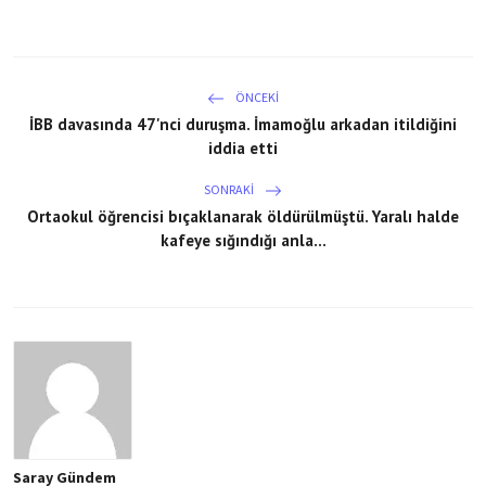
ÖNCEKI
İBB davasında 47'nci duruşma. İmamoğlu arkadan itildiğini
iddia etti
SONRAKI
Ortaokul öğrencisi bıçaklanarak öldürülmüştü. Yaralı halde
kafeye sığındığı anla...
Saray Gündem