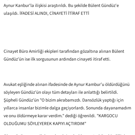
Aynur Kanbur'la ilişkisi araştırıldı. Bu şekilde Bülent Gündüz'e
ulaşıldı.
İFADESİ ALINDI, CİNAYETİ İTİRAF ETTİ
Cinayet Büro Amirliği ekipleri tarafından gözaltına alınan Bülent
Gündüz'ün ise ilk sorgusunun ardından cinayeti itiraf etti.
Avukat eşliğinde alınan ifadesinde de Aynur Kambur’u öldürdüğünü
söyleyen Gündüz'ün olayı tüm detayları ile anlattığı belirtildi.
Şüpheli Gündüz'ün "O bizim akrabamızdı. Dansözlük yaptığı için
yıllarca insanlar bizimle dalga geçiyorlardı. Sonunda dayanamadım
ve onu öldürmeye karar verdim." dediği öğrenildi.
"KARGOCU
OLDUĞUMU SÖYLEYEREK KAPIYI AÇTIRDIM"