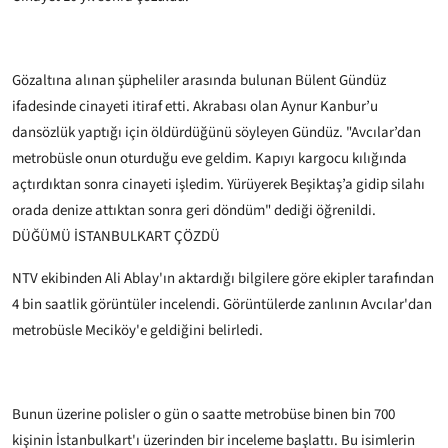
Gözaltına alınan şüpheliler arasında bulunan Bülent Gündüz
ifadesinde cinayeti itiraf etti. Akrabası olan Aynur Kanbur’u
dansözlük yaptığı için öldürdüğünü söyleyen Gündüz. "Avcılar’dan
metrobüsle onun oturduğu eve geldim. Kapıyı kargocu kılığında
açtırdıktan sonra cinayeti işledim. Yürüyerek Beşiktaş’a gidip silahı
orada denize attıktan sonra geri döndüm" dediği öğrenildi.
DÜĞÜMÜ İSTANBULKART ÇÖZDÜ
NTV ekibinden Ali Ablay'ın aktardığı bilgilere göre ekipler tarafından
4 bin saatlik görüntüler incelendi. Görüntülerde zanlının Avcılar'dan
metrobüsle Meciköy'e geldiğini belirledi.
Bunun üzerine polisler o gün o saatte metrobüse binen bin 700
kişinin İstanbulkart'ı üzerinden bir inceleme başlattı. Bu isimlerin