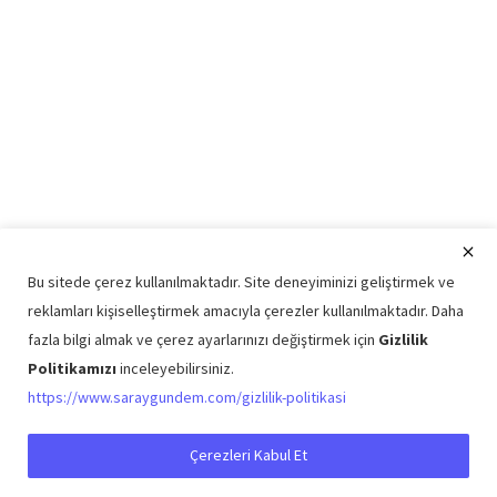
Bu sitede çerez kullanılmaktadır. Site deneyiminizi geliştirmek ve
reklamları kişiselleştirmek amacıyla çerezler kullanılmaktadır. Daha
fazla bilgi almak ve çerez ayarlarınızı değiştirmek için
Gizlilik
Politikamızı
inceleyebilirsiniz.
Copyright © 2026 Saray Gündem Tüm Hakları Saklıdır.
https://www.saraygundem.com/gizlilik-politikasi
Künye
Şartlar ve Koşullar
Gizlilik Politikası
İletişim
Çerezleri Kabul Et