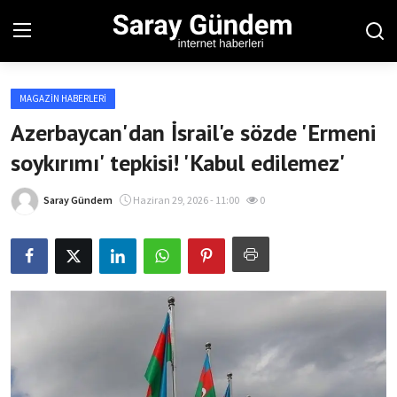
MAGAZIN HABERLERI
Ana Sayfa
Azerbaycan'dan İsrail'e sözde 'Ermeni
soykırımı' tepkisi! 'Kabul edilemez'
Bölgesel
Son Dakika
Saray Gündem
Haziran 29, 2026 - 11:00
0
Spor Haberleri
Teknoloji Haberleri
Magazin Haberleri
Dünya Haberleri