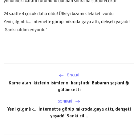
yönündeki kararlı tutumunu bundan sonra da sürdürecektir.
24 saatte 4 çocuk daha öldü! Ülkeyi kızamık felaketi vurdu
Yeni çılgınlık... İnternette görüp mikrodalgaya attı, dehşeti yaşadı!
‘Sanki cildim eriyordu’
ÖNCEKI
Karne alan ikizlerin isimlerini karıştırdı! Babanın şaşkınlığı
gülümsetti
SONRAKI
Yeni çılgınlık... İnternette görüp mikrodalgaya attı, dehşeti
yaşadı! ‘Sanki cil...