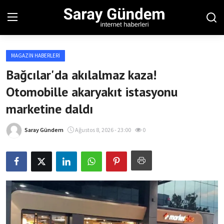
MAGAZIN HABERLERI
Ana Sayfa
Bağcılar'da akılalmaz kaza!
Otomobille akaryakıt istasyonu
Bölgesel
marketine daldı
Son Dakika
Saray Gündem
Ağustos 8, 2026 - 23:00
0
Spor Haberleri
Teknoloji Haberleri
Magazin Haberleri
Dünya Haberleri