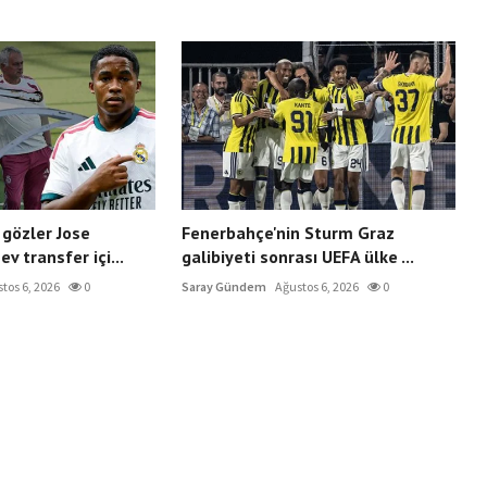
gözler Jose
Fenerbahçe'nin Sturm Graz
v transfer içi...
galibiyeti sonrası UEFA ülke ...
tos 6, 2026
0
Saray Gündem
Ağustos 6, 2026
0