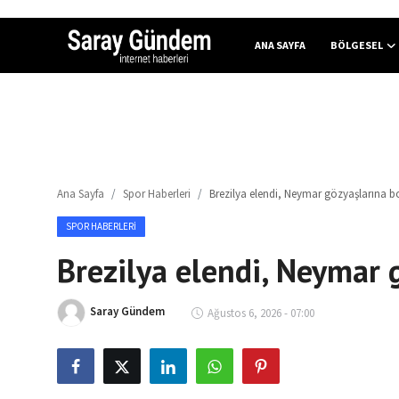
ANA SAYFA
BÖLGESEL
Ana Sayfa
Bölgesel
Ana Sayfa
Spor Haberleri
Brezilya elendi, Neymar gözyaşlarına b
Son Dakika
SPOR HABERLERI
Spor Haberleri
Brezilya elendi, Neymar 
Teknoloji Haberleri
Saray Gündem
Ağustos 6, 2026 - 07:00
Magazin Haberleri
Dünya Haberleri