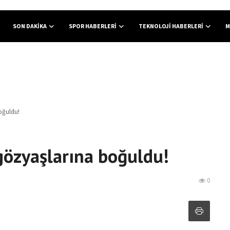
SON DAKIKA
SPOR HABERLERI
TEKNOLOJI HABERLERI
M
oğuldu!
gözyaşlarına boğuldu!
0