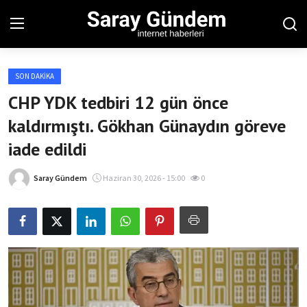
SON DAKIKA
Ana Sayfa
CHP YDK tedbiri 12 gün önce
kaldırmıştı. Gökhan Günaydın göreve
Bölgesel
iade edildi
Son Dakika
Saray Gündem
Haziran 30, 2026 - 15:00
0
Spor Haberleri
Teknoloji Haberleri
Magazin Haberleri
Dünya Haberleri