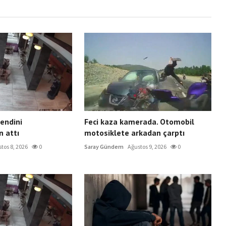
endini
Feci kaza kamerada. Otomobil
 attı
motosiklete arkadan çarptı
tos 8, 2026
0
Saray Gündem
Ağustos 9, 2026
0