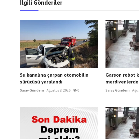
İlgili Gönderiler
Su kanalına çarpan otomobilin
Garson robot k
sürücüsü yaralandı
merdivenlerden
Saray Gündem
Ağustos 8, 2026
0
Saray Gündem
Ağus