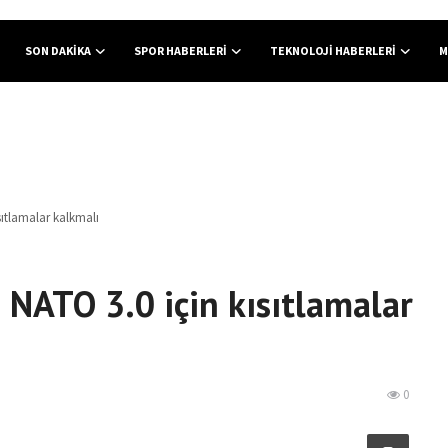
SON DAKIKA
SPOR HABERLERI
TEKNOLOJI HABERLERI
M
ıtlamalar kalkmalı
NATO 3.0 için kısıtlamalar
0