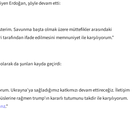
diyen Erdoğan, şöyle devam etti:
isterim. Savunma başta olmak üzere müttefikler arasındaki
i tarafından ifade edilmesini memnuniyet ile karşılıyorum.”
i olarak da şunları kayda geçirdi:
um. Ukrayna'ya sağladığımız katkımızı devam ettireceğiz. İletişim
büslerine rağmen trump'ın kararlı tutumunu takdir ile karşılıyorum.
rız
.”