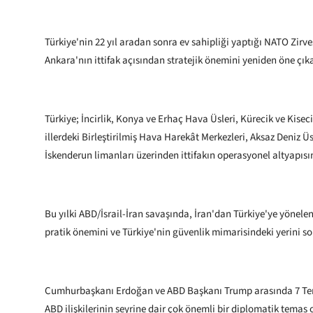
Türkiye'nin 22 yıl aradan sonra ev sahipliği yaptığı NATO Zir
Ankara'nın ittifak açısından stratejik önemini yeniden öne çıka
Türkiye; İncirlik, Konya ve Erhaç Hava Üsleri, Kürecik ve Kisec
illerdeki Birleştirilmiş Hava Harekât Merkezleri, Aksaz Deniz Ü
İskenderun limanları üzerinden ittifakın operasyonel altyapısın
Bu yılki ABD/İsrail-İran savaşında, İran'dan Türkiye'ye yönel
pratik önemini ve Türkiye'nin güvenlik mimarisindeki yerini 
Cumhurbaşkanı Erdoğan ve ABD Başkanı Trump arasında 7 Te
ABD ilişkilerinin seyrine dair çok önemli bir diplomatik temas