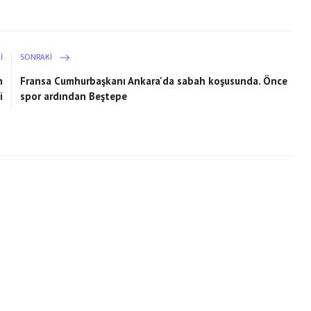
I
SONRAKI
n
Fransa Cumhurbaşkanı Ankara'da sabah koşusunda. Önce
i
spor ardından Beştepe