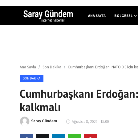
ANA SAYFA
BÖLGESEL
Ana Sayfa
Bölgesel
Ana Sayfa
Son Dakika
Cumhurbaşkanı Erdoğan: NATO 3.0 için kıs
Son Dakika
SON DAKIKA
Spor Haberleri
Cumhurbaşkanı Erdoğan: 
Teknoloji Haberleri
kalkmalı
Magazin Haberleri
Saray Gündem
Ağustos 8, 2026 - 15:00
Dünya Haberleri