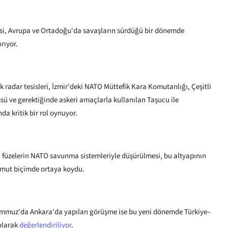
vesi, Avrupa ve Ortadoğu'da savaşların sürdüğü bir dönemde
rıyor.
ik radar tesisleri, İzmir'deki NATO Müttefik Kara Komutanlığı, Çeşitli
ssü ve gerektiğinde askeri amaçlarla kullanılan Taşucu ile
da kritik bir rol oynuyor.
en füzelerin NATO savunma sistemleriyle düşürülmesi, bu altyapının
somut biçimde ortaya koydu.
mmuz'da Ankara'da yapılan görüşme ise bu yeni dönemde Türkiye–
 olarak
değerlendiriliyor
.