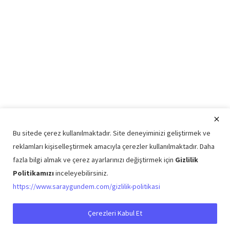
Bu sitede çerez kullanılmaktadır. Site deneyiminizi geliştirmek ve
reklamları kişiselleştirmek amacıyla çerezler kullanılmaktadır. Daha
fazla bilgi almak ve çerez ayarlarınızı değiştirmek için
Gizlilik
Politikamızı
inceleyebilirsiniz.
Copyright © 2026 Saray Gündem Tüm Hakları Saklıdır.
https://www.saraygundem.com/gizlilik-politikasi
Künye
Şartlar ve Koşullar
Gizlilik Politikası
İletişim
Çerezleri Kabul Et