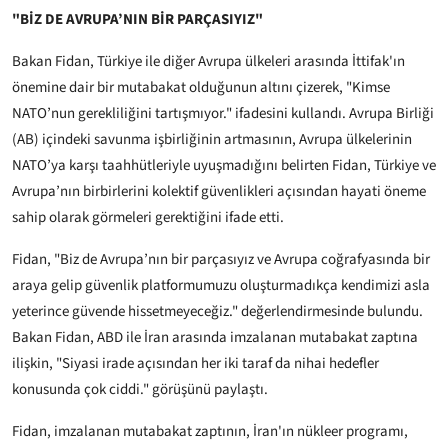
"BİZ DE AVRUPA’NIN BİR PARÇASIYIZ"
Bakan Fidan, Türkiye ile diğer Avrupa ülkeleri arasında İttifak'ın
önemine dair bir mutabakat olduğunun altını çizerek, "Kimse
NATO’nun gerekliliğini tartışmıyor." ifadesini kullandı. Avrupa Birliği
(AB) içindeki savunma işbirliğinin artmasının, Avrupa ülkelerinin
NATO’ya karşı taahhütleriyle uyuşmadığını belirten Fidan, Türkiye ve
Avrupa’nın birbirlerini kolektif güvenlikleri açısından hayati öneme
sahip olarak görmeleri gerektiğini ifade etti.
Fidan, "Biz de Avrupa’nın bir parçasıyız ve Avrupa coğrafyasında bir
araya gelip güvenlik platformumuzu oluşturmadıkça kendimizi asla
yeterince güvende hissetmeyeceğiz." değerlendirmesinde bulundu.
Bakan Fidan, ABD ile İran arasında imzalanan mutabakat zaptına
ilişkin, "Siyasi irade açısından her iki taraf da nihai hedefler
konusunda çok ciddi." görüşünü paylaştı.
Fidan, imzalanan mutabakat zaptının, İran'ın nükleer programı,