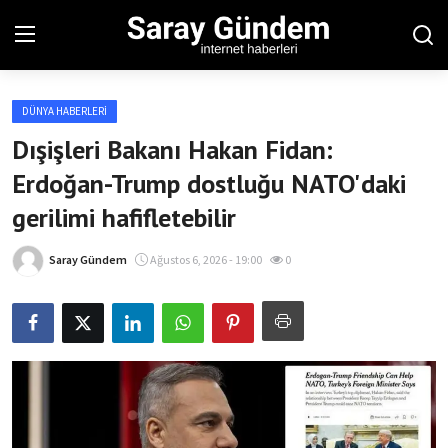
DÜNYA HABERLERI
Ana Sayfa
Dışişleri Bakanı Hakan Fidan:
Erdoğan-Trump dostluğu NATO'daki
Bölgesel
gerilimi hafifletebilir
Son Dakika
Saray Gündem
Ağustos 6, 2026 - 19:00
0
Spor Haberleri
Teknoloji Haberleri
Magazin Haberleri
Dünya Haberleri