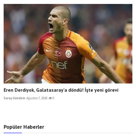
Eren Derdiyok, Galatasaray'a döndü! İşte yeni görevi
Saray Gündem
Ağustos 7, 2026
0
Popüler Haberler