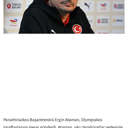
Panathinaikos Başantrenörü Ergin Ataman, Olympiakos
taraftarlarına mesaj gönderdi. Ataman, ırkçı tezahüratlar nedeniyle