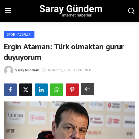
SPOR HABERLERI
Ana Sayfa
Ergin Ataman: Türk olmaktan gurur
duyuyorum
Bölgesel
Son Dakika
Saray Gündem
Haziran 9, 2026 - 19:00
0
Spor Haberleri
Teknoloji Haberleri
Magazin Haberleri
Dünya Haberleri