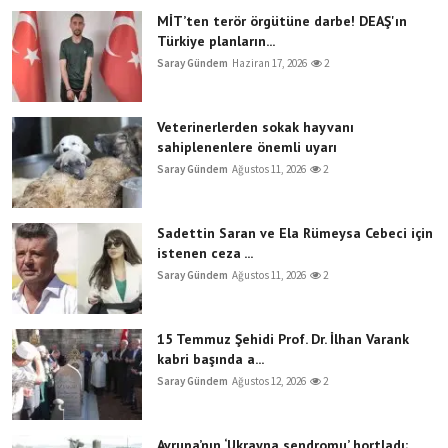
MİT’ten terör örgütüne darbe! DEAŞ'ın
Türkiye planların...
Saray Gündem
Haziran 17, 2026
2
Veterinerlerden sokak hayvanı
sahiplenenlere önemli uyarı
Saray Gündem
Ağustos 11, 2026
2
Sadettin Saran ve Ela Rümeysa Cebeci için
istenen ceza ...
Saray Gündem
Ağustos 11, 2026
2
15 Temmuz Şehidi Prof. Dr. İlhan Varank
kabri başında a...
Saray Gündem
Ağustos 12, 2026
2
Avrupa’nın ‘Ukrayna sendromu’ hortladı;