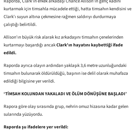
Raporda, Clark'ın erkek arkadaşı Chance Allison'ın genç kadını
kurtarmak için timsahla mücadele ettiği, hatta timsahın kendisini ve
Clark'ı suyun altına çekmesine rağmen saldırıyı durdurmaya
çalıştığı belirtildi.
Allison'ın büyük risk alarak kız arkadaşını timsahın çenelerinden
kurtarmayı başardığı ancak
Clark'ın hayatını kaybettiği ifade
edildi.
Raporda ayrıca olayın ardından yaklaşık 3,6 metre uzunluğundaki
timsahın bulunarak öldürüldüğü, başının ise delil olarak muhafaza
edildiği bilgisine yer verildi.
‘TİMSAH KOLUNDAN YAKALADI VE ÖLÜM DÖNÜŞÜNE BAŞLADI’
Rapora göre olay sırasında grup, nehrin omuz hizasına kadar gelen
sularında yüzüyordu.
Raporda şu ifadelere yer verildi: