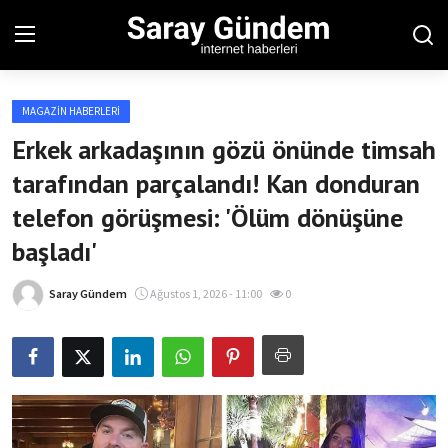
MAGAZIN HABERLERI
Ana Sayfa
Erkek arkadaşının gözü önünde timsah
tarafından parçalandı! Kan donduran
Bölgesel
telefon görüşmesi: 'Ölüm dönüşüne
Son Dakika
başladı'
Spor Haberleri
Saray Gündem
Ağustos 1, 2026 - 11:00
0
Teknoloji Haberleri
Magazin Haberleri
Dünya Haberleri