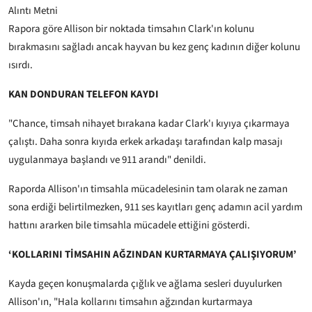
Alıntı Metni
Rapora göre Allison bir noktada timsahın Clark'ın kolunu
bırakmasını sağladı ancak hayvan bu kez genç kadının diğer kolunu
ısırdı.
KAN DONDURAN TELEFON KAYDI
"Chance, timsah nihayet bırakana kadar Clark'ı kıyıya çıkarmaya
çalıştı. Daha sonra kıyıda erkek arkadaşı tarafından kalp masajı
uygulanmaya başlandı ve 911 arandı" denildi.
Raporda Allison'ın timsahla mücadelesinin tam olarak ne zaman
sona erdiği belirtilmezken, 911 ses kayıtları genç adamın acil yardım
hattını ararken bile timsahla mücadele ettiğini gösterdi.
‘KOLLARINI TİMSAHIN AĞZINDAN KURTARMAYA ÇALIŞIYORUM’
Kayda geçen konuşmalarda çığlık ve ağlama sesleri duyulurken
Allison'ın, "Hala kollarını timsahın ağzından kurtarmaya