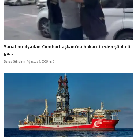
Sanal medyadan Cumhurbaşkanı'na hakaret eden şüpheli
gö...
Saray Gündem
Ağustos 9, 2026
0