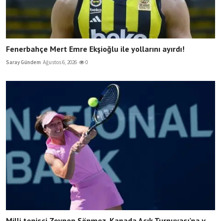
Fenerbahçe Mert Emre Ekşioğlu ile yollarını ayırdı!
Saray Gündem
Ağustos 6, 2026
0
Milli tenisçi Zeynep Sönmez, Kanada Açık Turnuvası'na v...