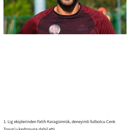
1. Lig ekiplerinden Fatih Karagümrük, deneyimli futbolcu Cenk
Tosun'u kadrosuna dahil etti.