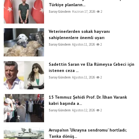
Türkiye planların...
Saray Gündem
Haziran 17, 2026
2
Veterinerlerden sokak hayvanı
sahiplenenlere önemli uyarı
Saray Gündem
Ağustos 11, 2026
2
Sadettin Saran ve Ela Rümeysa Cebeci için
istenen ceza ...
Saray Gündem
Ağustos 11, 2026
2
15 Temmuz Şehidi Prof. Dr. İlhan Varank
kabri başında a...
Saray Gündem
Ağustos 12, 2026
2
Avrupa’nın ‘Ukrayna sendromu’ hortladı;
Tanka dönüş...