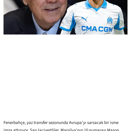
Fenerbahçe, yaz transfer sezonunda Avrupa'yı sarsacak bir isme
imza attırıyor. Sarı lacivertliler, Marsilya'nın 10 numarası Mason