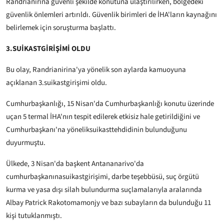
Randrianirina güvenli şekilde konutuna ulaştırılırken, bölgedeki
güvenlik önlemleri artırıldı. Güvenlik birimleri de İHA'ların kaynağını
belirlemek için soruşturma başlattı.
3.SUİKASTGİRİŞİMİ OLDU
Bu olay, Randrianirina'ya yönelik son aylarda kamuoyuna
açıklanan 3.suikastgirişimi oldu.
Cumhurbaşkanlığı, 15 Nisan'da Cumhurbaşkanlığı konutu üzerinde
uçan 5 termal İHA'nın tespit edilerek etkisiz hale getirildiğini ve
Cumhurbaşkanı'na yöneliksuikasttehdidinin bulunduğunu
duyurmuştu.
Ülkede, 3 Nisan'da başkent Antananarivo'da
cumhurbaşkanınasuikastgirişimi, darbe teşebbüsü, suç örgütü
kurma ve yasa dışı silah bulundurma suçlamalarıyla aralarında
Albay Patrick Rakotomamonjy ve bazı subayların da bulunduğu 11
kişi tutuklanmıştı.