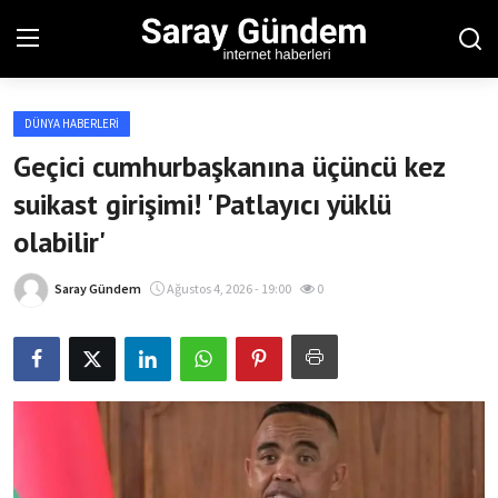
DÜNYA HABERLERI
Ana Sayfa
Geçici cumhurbaşkanına üçüncü kez
suikast girişimi! 'Patlayıcı yüklü
Bölgesel
olabilir'
Son Dakika
Saray Gündem
Ağustos 4, 2026 - 19:00
0
Spor Haberleri
Teknoloji Haberleri
Magazin Haberleri
Dünya Haberleri