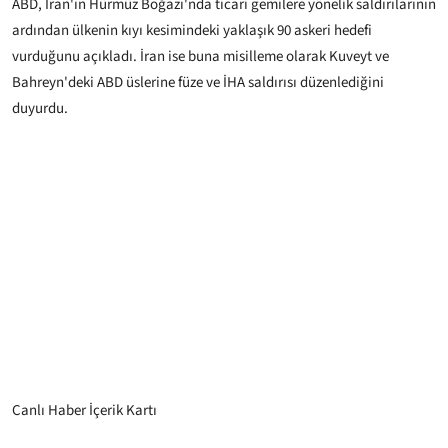
ABD, İran'ın Hürmüz Boğazı'nda ticari gemilere yönelik saldırılarının
ardından ülkenin kıyı kesimindeki yaklaşık 90 askeri hedefi
vurduğunu açıkladı. İran ise buna misilleme olarak Kuveyt ve
Bahreyn'deki ABD üslerine füze ve İHA saldırısı düzenlediğini
duyurdu.
Canlı Haber İçerik Kartı