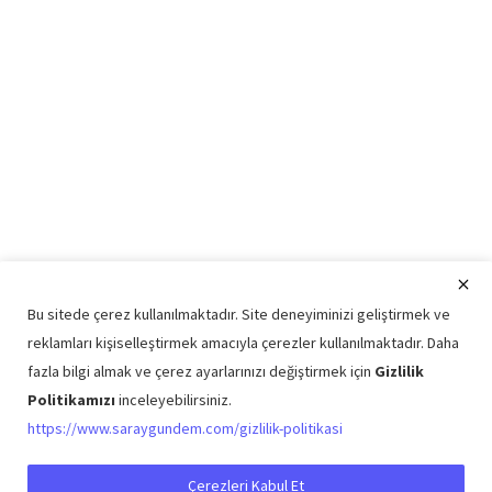
Bu sitede çerez kullanılmaktadır. Site deneyiminizi geliştirmek ve
reklamları kişiselleştirmek amacıyla çerezler kullanılmaktadır. Daha
fazla bilgi almak ve çerez ayarlarınızı değiştirmek için
Gizlilik
Politikamızı
inceleyebilirsiniz.
Copyright © 2026 Saray Gündem Tüm Hakları Saklıdır.
https://www.saraygundem.com/gizlilik-politikasi
Künye
Şartlar ve Koşullar
Gizlilik Politikası
İletişim
Çerezleri Kabul Et