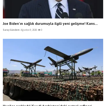
Joe Biden’ın sağlık durumuyla ilgili yeni gelişme! Kans...
Saray Gündem
Ağustos 9, 2026
0
Husiler açıkladı! 'Suudi Arabistan'daki petrol rafineri...