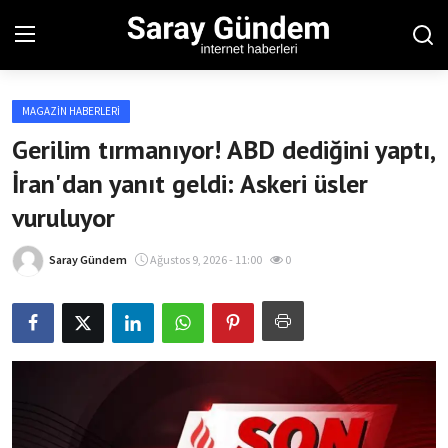
MAGAZIN HABERLERI
Ana Sayfa
Gerilim tırmanıyor! ABD dediğini yaptı,
İran'dan yanıt geldi: Askeri üsler
Bölgesel
vuruluyor
Son Dakika
Saray Gündem
Ağustos 9, 2026 - 11:00
0
Spor Haberleri
Teknoloji Haberleri
Magazin Haberleri
Dünya Haberleri