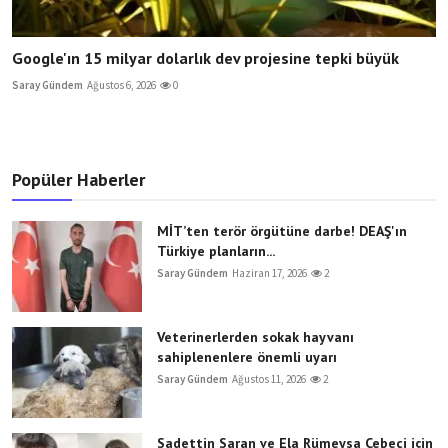
Google'ın 15 milyar dolarlık dev projesine tepki büyük
Saray Gündem
Ağustos 6, 2026
0
Popüler Haberler
MİT’ten terör örgütüne darbe! DEAŞ'ın
Türkiye planların...
Saray Gündem
Haziran 17, 2026
2
Veterinerlerden sokak hayvanı
sahiplenenlere önemli uyarı
Saray Gündem
Ağustos 11, 2026
2
Sadettin Saran ve Ela Rümeysa Cebeci için