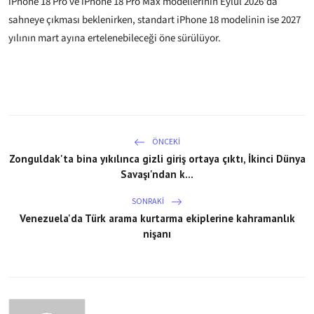
iPhone 18 Pro ve iPhone 18 Pro Max modellerinin Eylül 2026'da
sahneye çıkması beklenirken, standart iPhone 18 modelinin ise 2027
yılının mart ayına ertelenebileceği öne sürülüyor.
ÖNCEKI
Zonguldak'ta bina yıkılınca gizli giriş ortaya çıktı, İkinci Dünya
Savaşı'ndan k...
SONRAKI
Venezuela'da Türk arama kurtarma ekiplerine kahramanlık
nişanı