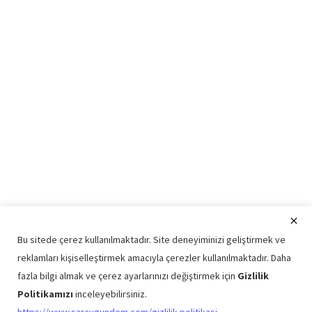
Bu sitede çerez kullanılmaktadır. Site deneyiminizi geliştirmek ve
reklamları kişiselleştirmek amacıyla çerezler kullanılmaktadır. Daha
fazla bilgi almak ve çerez ayarlarınızı değiştirmek için
Gizlilik
Politikamızı
inceleyebilirsiniz.
Copyright © 2026 Saray Gündem Tüm Hakları Saklıdır.
https://www.saraygundem.com/gizlilik-politikasi