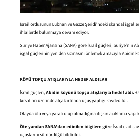
İsrail ordusunun Lübnan ve Gazze Şeridi'ndeki skandal işgalle
ihlallerde bulunmaya devam ediyor.
Suriye Haber Ajansına (SANA) göre İsrail güçleri, Suriye'nin Abid
işgal güçlerinin yeniden sızmasını önlemek amacıyla Abidin k
KÖYÜ TOPÇU ATIŞLARIYLA HEDEF ALDILAR
İsrail güçleri,
Abidin köyünü topçu atışlarıyla hedef aldı.
Ha
kırsalları üzerinde alçak irtifada uçuş yaptığı kaydedildi.
Olayda ölü veya yaralı olup olmadığına ilişkin açıklama yapı
Öte yandan SANA'dan edinilen bilgilere göre
İsrail’e ait sa
uçuşlarını sürdürdüğü bildirildi.