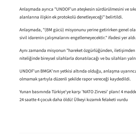
Anlaşmada ayrıca "UNDOF'un ateşkesin sürdürülmesini ve sıkı 
alanlarına ilişkin ek protokolü denetleyeceği" belirtildi.
Anlaşmada, "(BM gücü) misyonunu yerine getirirken genel olar
sivil idarenin çalışmalarını engellemeyecektir." ifadesi yer aldı
Aynı zamanda misyonun "hareket özgürlüğünden, iletişimden v
niteliğinde bireysel silahlarla donatılacağı ve bu silahları ya
UNDOF'un BMGK'nın yetkisi altında olduğu, anlaşma uyarınca
olmamak şartıyla düzenli şekilde rapor vereceği kaydedildi.
Yunan basınında Türkiye'ye karşı 'NATO Zirvesi' planı! 4 maddel
24 saatte 4 çocuk daha öldü! Ülkeyi kızamık felaketi vurdu