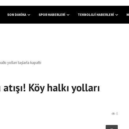
SON DAKIKA
SPOR HABERLERI
TEKNOLOJI HABERLERI
M
halkı yolları taşlarla kapattı
 atışı! Köy halkı yolları
0