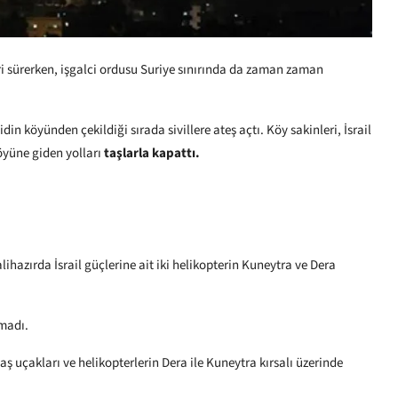
ri sürerken, işgalci ordusu Suriye sınırında da zaman zaman
in köyünden çekildiği sırada sivillere ateş açtı. Köy sakinleri, İsrail
öyüne giden yolları
taşlarla kapattı.
lihazırda İsrail güçlerine ait iki helikopterin Kuneytra ve Dera
lmadı.
vaş uçakları ve helikopterlerin Dera ile Kuneytra kırsalı üzerinde