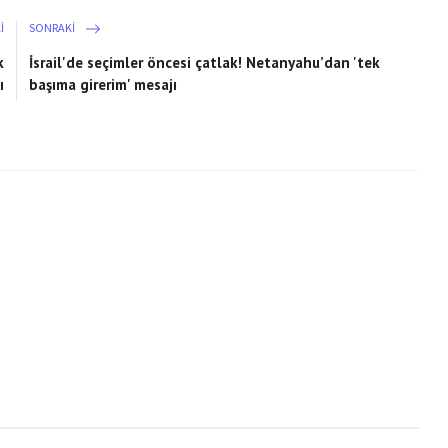
I
SONRAKI
k
İsrail'de seçimler öncesi çatlak! Netanyahu’dan 'tek
ı
başıma girerim' mesajı