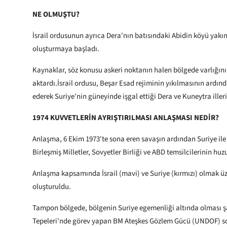
NE OLMUŞTU?
İsrail ordusunun ayrıca Dera'nın batısındaki Abidin köyü yakın
oluşturmaya başladı.
Kaynaklar, söz konusu askeri noktanın halen bölgede varlığın
aktardı.İsrail ordusu, Beşar Esad rejiminin yıkılmasının ardınd
ederek Suriye’nin güneyinde işgal ettiği Dera ve Kuneytra illeri
1974 KUVVETLERİN AYRIŞTIRILMASI ANLAŞMASI NEDİR?
Anlaşma, 6 Ekim 1973'te sona eren savaşın ardından Suriye ile 
Birleşmiş Milletler, Sovyetler Birliği ve ABD temsilcilerinin h
Anlaşma kapsamında İsrail (mavi) ve Suriye (kırmızı) olmak üz
oluşturuldu.
Tampon bölgede, bölgenin Suriye egemenliği altında olması 
Tepeleri'nde görev yapan BM Ateşkes Gözlem Gücü (UNDOF) so