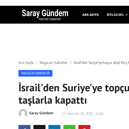
ANA SAYFA
BÖLGESEL
Ana Sayfa
Bölgesel
Ana Sayfa
Magazin Haberleri
İsrail'den Suriye'ye topçu atışı! Köy 
Son Dakika
MAGAZIN HABERLERI
Spor Haberleri
İsrail'den Suriye'ye topçu
Teknoloji Haberleri
taşlarla kapattı
Magazin Haberleri
Saray Gündem
Haziran 29, 2026 - 11:00
Dünya Haberleri