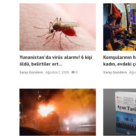
Yunanistan'da virüs alarmı! 6 kişi
Komşularının h
öldü, belirtiler ort...
kadın, evdeki çö
Saray Gündem
Ağustos 7, 2026
0
Saray Gündem
Ağus