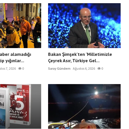
aber alamadığı
Bakan Şimşek'ten 'Milletimizle
p yığınlar...
Çeyrek Asır, Türkiye Gel...
tos 7, 2026
0
Saray Gündem
Ağustos 6, 2026
0