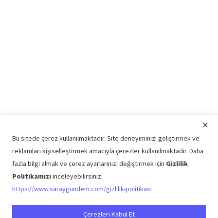
Bu sitede çerez kullanılmaktadır. Site deneyiminizi geliştirmek ve
reklamları kişiselleştirmek amacıyla çerezler kullanılmaktadır. Daha
fazla bilgi almak ve çerez ayarlarınızı değiştirmek için
Gizlilik
Politikamızı
inceleyebilirsiniz.
Copyright © 2026 Saray Gündem Tüm Hakları Saklıdır.
https://www.saraygundem.com/gizlilik-politikasi
Künye
Şartlar ve Koşullar
Gizlilik Politikası
İletişim
Çerezleri Kabul Et