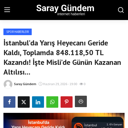
SPOR HABERLERI
Ana Sayfa
İstanbul’da Yarış Heyecanı Geride
Kaldı, Toplamda 848.118,50 TL
Bölgesel
Kazandı! İşte Misli’de Günün Kazanan
Son Dakika
Altılısı…
Spor Haberleri
Saray Gündem
Haziran 29, 2026 - 19:00
0
Teknoloji Haberleri
Magazin Haberleri
Dünya Haberleri