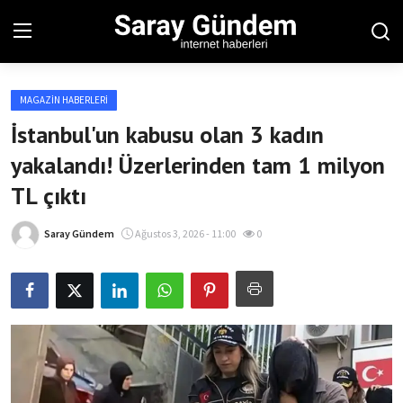
MAGAZIN HABERLERI
Ana Sayfa
İstanbul'un kabusu olan 3 kadın
yakalandı! Üzerlerinden tam 1 milyon
Bölgesel
TL çıktı
Son Dakika
Saray Gündem
Ağustos 3, 2026 - 11:00
0
Spor Haberleri
Teknoloji Haberleri
Magazin Haberleri
Dünya Haberleri