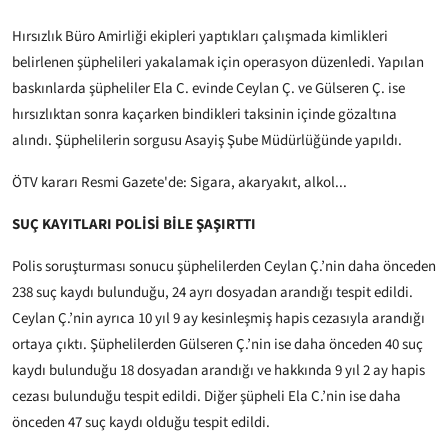
Hırsızlık Büro Amirliği ekipleri yaptıkları çalışmada kimlikleri
belirlenen şüphelileri yakalamak için operasyon düzenledi. Yapılan
baskınlarda şüpheliler Ela C. evinde Ceylan Ç. ve Gülseren Ç. ise
hırsızlıktan sonra kaçarken bindikleri taksinin içinde gözaltına
alındı. Şüphelilerin sorgusu Asayiş Şube Müdürlüğünde yapıldı.
ÖTV kararı Resmi Gazete'de: Sigara, akaryakıt, alkol...
SUÇ KAYITLARI POLİSİ BİLE ŞAŞIRTTI
Polis soruşturması sonucu şüphelilerden Ceylan Ç.’nin daha önceden
238 suç kaydı bulunduğu, 24 ayrı dosyadan arandığı tespit edildi.
Ceylan Ç.’nin ayrıca 10 yıl 9 ay kesinleşmiş hapis cezasıyla arandığı
ortaya çıktı. Şüphelilerden Gülseren Ç.’nin ise daha önceden 40 suç
kaydı bulunduğu 18 dosyadan arandığı ve hakkında 9 yıl 2 ay hapis
cezası bulunduğu tespit edildi. Diğer şüpheli Ela C.’nin ise daha
önceden 47 suç kaydı olduğu tespit edildi.