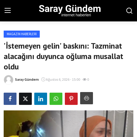
MAGAZIN HABERLERI
Ana Sayfa
'İstemeyen gelin' baskını: Tazminat
alacağını duyunca oğluma musallat
Bölgesel
oldu
Son Dakika
Saray Gündem
Ağustos 6, 2026 - 15:00
0
Spor Haberleri
Teknoloji Haberleri
Magazin Haberleri
Dünya Haberleri