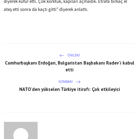
diyerek küfür etti. Çok korktuk, kapıları açmadık. Etrafa birkaç el
ateş etti sonra da kaçtı gitti" diyerek anlattı.
ÖNCEKI
Cumhurbaşkanı Erdoğan, Bulgaristan Başbakanı Radev'i kabul
etti
SONRAKI
NATO'den yükselen Türkiye itirafı: Çok etkileyici