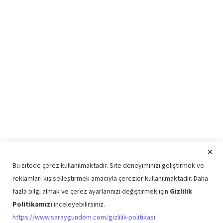
Bu sitede çerez kullanılmaktadır. Site deneyiminizi geliştirmek ve
reklamları kişiselleştirmek amacıyla çerezler kullanılmaktadır. Daha
fazla bilgi almak ve çerez ayarlarınızı değiştirmek için
Gizlilik
Politikamızı
inceleyebilirsiniz.
Copyright © 2026 Saray Gündem Tüm Hakları Saklıdır.
https://www.saraygundem.com/gizlilik-politikasi