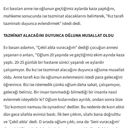
Evi basılan anne ise oğlunun geçtiğimiz aylarda kaza yaptığını,
mahkeme sonucunda ise tazminat alacaklarını belirterek, "Kız tarafı
tazminatı duyunca evlendirmek" istedi dedi.
TAZMİNAT ALACAĞINI DUYUNCA OĞLUMA MUSALLAT OLDU
Ev basan adamın, "Çekil abla vuracağım" dediği çocuğun annesi
yaşanan o anları, "Oğlum 20 yaşında ve geçtiğimiz ekim ayında kaza
yaptı. 20-25 günlük bir hastane süreci yaşandı ve aylardır
çalışamıyor. Bu kız ise tazminat alacağını duyunca oğluma musallat
oldu. Anne tarafı kızı ile oğlumun evlenmesini istedi para geleceğini
öğrenince. Biz ise istemedik çünkü oğlum daha sakat, çalışamıyor,
geleceği belirsiz. Bir insan tanımadığı bilmediği bir insanla nasıl
evlenmek isteyebilir ki? Oğlum kızlarından ayrıldı, ondan sonra bize
'Siz kızımızın namusu ile oynadınız' dediler. Bu nedenle de kızın abisi
dün gece silahla evimizi bastı. İlk ben çıktım, silahı bana doğrulttu
ve 'Çekil abla' dedi. O sırada oğlum çıktı, ona da ‘Seni vuracağım'