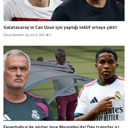
Galatasaray'ın Can Uzun için yaptığı teklif ortaya çıktı!
Saray Gündem
Ağustos 6, 2026
0
Fenerbahçe'de gözler Jose Mourinho'da! Dev transfer içi...