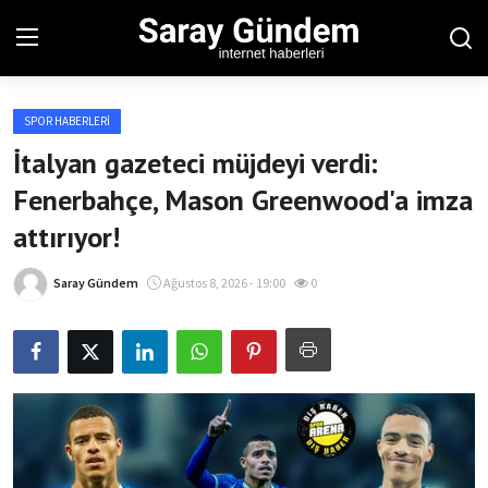
SPOR HABERLERI
Ana Sayfa
İtalyan gazeteci müjdeyi verdi:
Fenerbahçe, Mason Greenwood'a imza
Bölgesel
attırıyor!
Son Dakika
Saray Gündem
Ağustos 8, 2026 - 19:00
0
Spor Haberleri
Teknoloji Haberleri
Magazin Haberleri
Dünya Haberleri