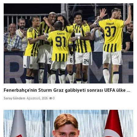
Fenerbahçe'nin Sturm Graz galibiyeti sonrası UEFA ülke ...
Saray Gündem
Ağustos 6, 2026
0