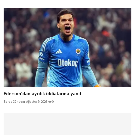
Ederson’dan ayrılık iddialarına yanıt
Saray Gündem
Ağustos 9, 2026
0