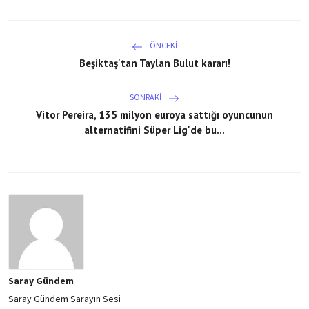
ÖNCEKI
Beşiktaş'tan Taylan Bulut kararı!
SONRAKI
Vitor Pereira, 135 milyon euroya sattığı oyuncunun
alternatifini Süper Lig'de bu...
Saray Gündem
Saray Gündem Sarayın Sesi