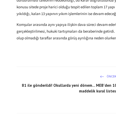
durdurulması talebinin reddedildiği, bu karar doğrultusunda yı
konusu sitede proje harici olduğu tespit edilen toplam 17 ya
yıkıldığı, kalan 13 yapının yıkım işlemlerinin ise devam edeceği 
Komşular arasında aynı yapıya ilişkin dava süreci devam ederk
gerçekleştirilmesi, hukuki tartışmaları da beraberinde geti
olup olmadığı taraflar arasında görüş ayrılığına neden olurk
ÖNCEK
81 ile gönderildi! Okullarda yeni dönem... MEB’den 1
maddelik kural listes