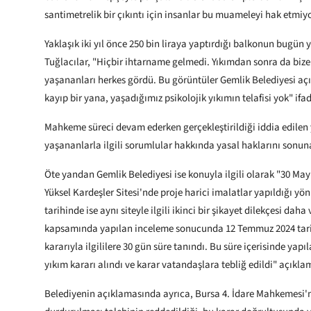
santimetrelik bir çıkıntı için insanlar bu muameleyi hak etmiy
Yaklaşık iki yıl önce 250 bin liraya yaptırdığı balkonun bugün 
Tuğlacılar, "Hiçbir ihtarname gelmedi. Yıkımdan sonra da bize
yaşananları herkes gördü. Bu görüntüler Gemlik Belediyesi aç
kayıp bir yana, yaşadığımız psikolojik yıkımın telafisi yok" ifad
Mahkeme süreci devam ederken gerçekleştirildiği iddia edilen 
yaşananlarla ilgili sorumlular hakkında yasal haklarını sonun
Öte yandan Gemlik Belediyesi ise konuyla ilgili olarak "30 Ma
Yüksel Kardeşler Sitesi'nde proje harici imalatlar yapıldığı 
tarihinde ise aynı siteyle ilgili ikinci bir şikayet dilekçesi da
kapsamında yapılan inceleme sonucunda 12 Temmuz 2024 tarih
kararıyla ilgililere 30 gün süre tanındı. Bu süre içerisinde ya
yıkım kararı alındı ve karar vatandaşlara tebliğ edildi" açıklam
Belediyenin açıklamasında ayrıca, Bursa 4. İdare Mahkemesi'n