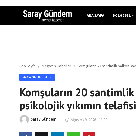
ANA SAYFA
BÖLGESEL
Ana Sayfa
Bölgesel
Ana Sayfa
Magazin Haberleri
Komşuların 20 santimlik balkon savaş
Son Dakika
MAGAZIN HABERLERI
Spor Haberleri
Komşuların 20 santimlik 
Teknoloji Haberleri
psikolojik yıkımın telafis
Magazin Haberleri
Saray Gündem
Ağustos 9, 2026 - 11:00
Dünya Haberleri