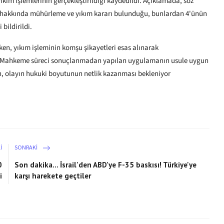
kım işlemlerinin gerçekleştirildiği kaydedildi. Açıklamada, söz
pı hakkında mühürleme ve yıkım kararı bulunduğu, bunlardan 4'ünün
bildirildi.
en, yıkım işleminin komşu şikayetleri esas alınarak
rdi. Mahkeme süreci sonuçlanmadan yapılan uygulamanın usule uygun
en, olayın hukuki boyutunun netlik kazanması bekleniyor
I
SONRAKI
0
Son dakika... İsrail'den ABD'ye F-35 baskısı! Türkiye'ye
i
karşı harekete geçtiler