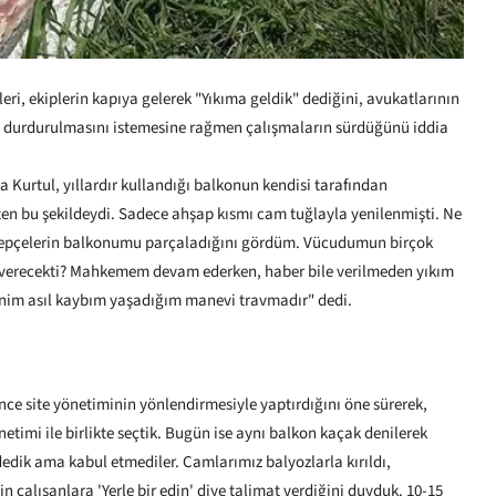
eri, ekiplerin kapıya gelerek "Yıkıma geldik" dediğini, avukatlarının
min durdurulmasını istemesine rağmen çalışmaların sürdüğünü iddia
a Kurtul, yıllardır kullandığı balkonun kendisi tarafından
ten bu şekildeydi. Sadece ahşap kısmı cam tuğlayla yenilenmişti. Ne
 kepçelerin balkonumu parçaladığını gördüm. Vücudumun birçok
 verecekti? Mahkemem devam ederken, haber bile verilmeden yıkım
benim asıl kaybım yaşadığım manevi travmadır" dedi.
nce site yönetiminin yönlendirmesiyle yaptırdığını öne sürerek,
netimi ile birlikte seçtik. Bugün ise aynı balkon kaçak denilerek
dedik ama kabul etmediler. Camlarımız balyozlarla kırıldı,
 çalışanlara 'Yerle bir edin' diye talimat verdiğini duyduk. 10-15