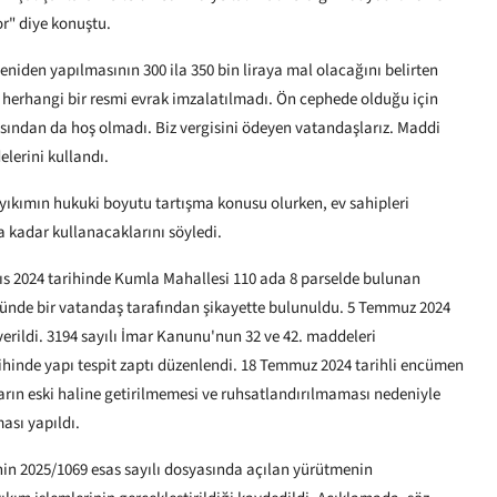
or" diye konuştu.
yeniden yapılmasının 300 ila 350 bin liraya mal olacağını belirten
 herhangi bir resmi evrak imzalatılmadı. Ön cephede olduğu için
ısından da hoş olmadı. Biz vergisini ödeyen vatandaşlarız. Maddi
elerini kullandı.
yıkımın hukuki boyutu tartışma konusu olurken, ev sahipleri
a kadar kullanacaklarını söyledi.
yıs 2024 tarihinde Kumla Mahallesi 110 ada 8 parselde bulunan
yönünde bir vatandaş tarafından şikayette bulunuldu. 5 Temmuz 2024
ha verildi. 3194 sayılı İmar Kanunu'nun 32 ve 42. maddeleri
inde yapı tespit zaptı düzenlendi. 18 Temmuz 2024 tarihli encümen
pıların eski haline getirilmemesi ve ruhsatlandırılmaması nedeniyle
ası yapıldı.
in 2025/1069 esas sayılı dosyasında açılan yürütmenin