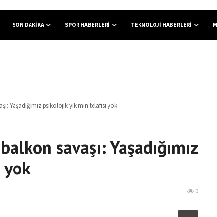
SON DAKIKA
SPOR HABERLERI
TEKNOLOJI HABERLERI
M
ı: Yaşadığımız psikolojik yıkımın telafisi yok
balkon savaşı: Yaşadığımız
i yok
0