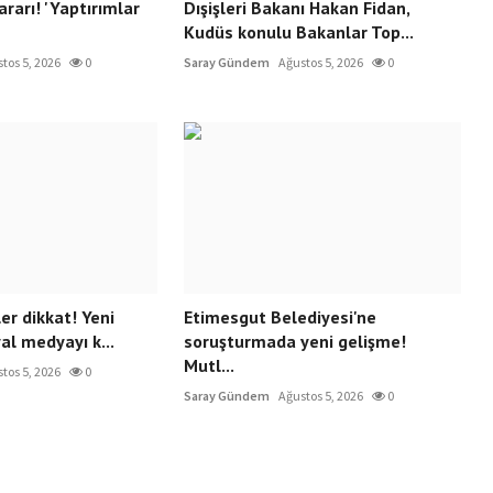
rarı! 'Yaptırımlar
Dışişleri Bakanı Hakan Fidan,
Kudüs konulu Bakanlar Top...
tos 5, 2026
0
Saray Gündem
Ağustos 5, 2026
0
er dikkat! Yeni
Etimesgut Belediyesi'ne
l medyayı k...
soruşturmada yeni gelişme!
Mutl...
tos 5, 2026
0
Saray Gündem
Ağustos 5, 2026
0