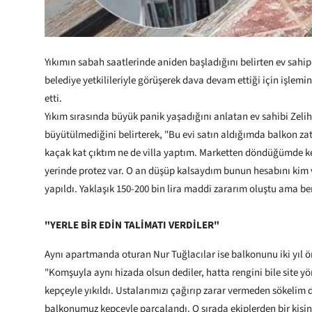
Yıkımın sabah saatlerinde aniden başladığını belirten ev sahipl
belediye yetkilileriyle görüşerek dava devam ettiği için işle
etti.
Yıkım sırasında büyük panik yaşadığını anlatan ev sahibi Zelih
büyütülmediğini belirterek, "Bu evi satın aldığımda balkon za
kaçak kat çıktım ne de villa yaptım. Marketten döndüğümde
yerinde protez var. O an düşüp kalsaydım bunun hesabını kim
yapıldı. Yaklaşık 150-200 bin lira maddi zararım oluştu ama 
"YERLE BİR EDİN TALİMATI VERDİLER"
Aynı apartmanda oturan Nur Tuğlacılar ise balkonunu iki yıl ö
"Komşuyla aynı hizada olsun dediler, hatta rengini bile site yö
kepçeyle yıkıldı. Ustalarımızı çağırıp zarar vermeden sökelim 
balkonumuz kepçeyle parçalandı. O sırada ekiplerden bir kişinin