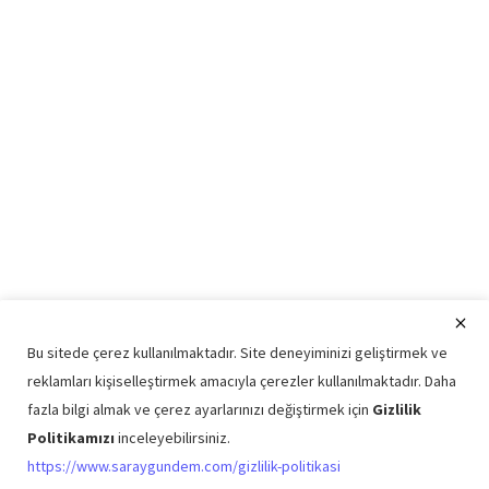
Bu sitede çerez kullanılmaktadır. Site deneyiminizi geliştirmek ve
reklamları kişiselleştirmek amacıyla çerezler kullanılmaktadır. Daha
fazla bilgi almak ve çerez ayarlarınızı değiştirmek için
Gizlilik
Politikamızı
inceleyebilirsiniz.
Copyright © 2026 Saray Gündem Tüm Hakları Saklıdır.
https://www.saraygundem.com/gizlilik-politikasi