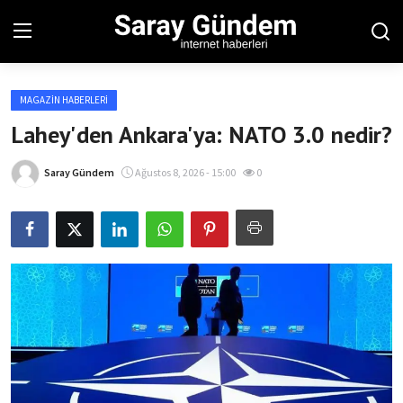
MAGAZIN HABERLERI
Ana Sayfa
Lahey'den Ankara'ya: NATO 3.0 nedir?
Bölgesel
Saray Gündem
Ağustos 8, 2026 - 15:00
0
Son Dakika
Spor Haberleri
Teknoloji Haberleri
Magazin Haberleri
Dünya Haberleri