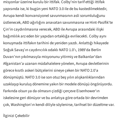
misyonlar üzerine kurulu bir ittifak. Colby'nin tarif ettiği ittifak
yapısında ise, ki bugün yeni NATO 3.0 ile de bu kastedilmektedir,
Avrupa kendi konvansiyonel savunmasının asli sorumluluğunu
üstlenecek, ABD ağırlığını anavatan savunmasına ve Hint-Pasifik'te
Çin'in caydırılmasına verecek, ABD ile Avrupa arasındaki ilişki
bağımlılık arz eden bir yapıdan ortaklığa evrilecekti. Colby aynı
konuşmada ittifakın tarihini de yeniden yazdı. Anlattığı hikayede
Soğuk Savaş'ın caydırıcılık odaklı NATO 1.0'ı, 1989'da Berlin
Duvarı'nın yıkılmasıyla misyonunu yitirmiş ve Balkanlar'dan
Afganistan'a uzanan müdahalelere yönelen, Avrupa devletlerinin
görece kısıtlı askeri bütçelerini sineye çeken bir NATO 2.0'a
dönüşmüştü. NATO 3.0 ise son otuz beş yılın alışkanlıklarından
uzaklaşıp kuruluş dönemine yakın bir modele dönüşü öngörüyordu.
Farkında olsun ya da olmasın çizdiği çerçeve Eisenhower'ın
iskelesine geri dönüyor ve bu anlatıya göre ortada bir devrimden
çok, Washington'ın kendi diliyle söylenirse, tarihsel bir düzeltme var.
İlginizi Çekebilir