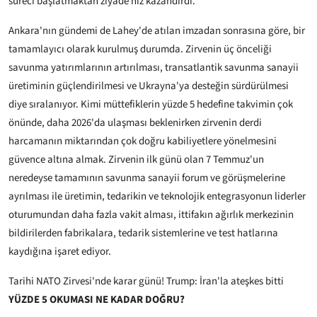
süreci başlatmaktan ziyade hız kazandırdı.
Ankara'nın gündemi de Lahey'de atılan imzadan sonrasına göre, bir
tamamlayıcı olarak kurulmuş durumda. Zirvenin üç önceliği
savunma yatırımlarının artırılması, transatlantik savunma sanayii
üretiminin güçlendirilmesi ve Ukrayna'ya desteğin sürdürülmesi
diye sıralanıyor. Kimi müttefiklerin yüzde 5 hedefine takvimin çok
önünde, daha 2026'da ulaşması beklenirken zirvenin derdi
harcamanın miktarından çok doğru kabiliyetlere yönelmesini
güvence altına almak. Zirvenin ilk günü olan 7 Temmuz'un
neredeyse tamamının savunma sanayii forum ve görüşmelerine
ayrılması ile üretimin, tedarikin ve teknolojik entegrasyonun liderler
oturumundan daha fazla vakit alması, ittifakın ağırlık merkezinin
bildirilerden fabrikalara, tedarik sistemlerine ve test hatlarına
kaydığına işaret ediyor.
Tarihi NATO Zirvesi'nde karar günü! Trump: İran'la ateşkes bitti
YÜZDE 5 OKUMASI NE KADAR DOĞRU?