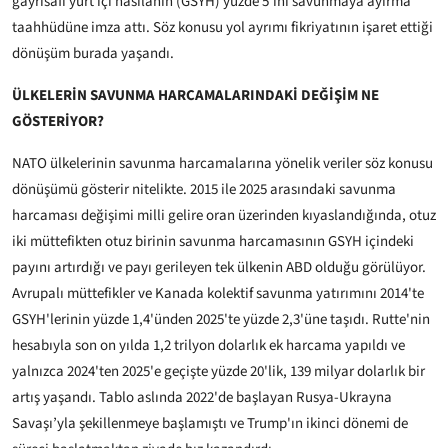
gayrisafi yurt içi hasılanın (GSYH) yüzde 5'ini savunmaya ayırma
taahhüdüne imza attı. Söz konusu yol ayrımı fikriyatının işaret ettiği
dönüşüm burada yaşandı.
ÜLKELERİN SAVUNMA HARCAMALARINDAKİ DEĞİŞİM NE
GÖSTERİYOR?
NATO ülkelerinin savunma harcamalarına yönelik veriler söz konusu
dönüşümü gösterir nitelikte. 2015 ile 2025 arasındaki savunma
harcaması değişimi milli gelire oran üzerinden kıyaslandığında, otuz
iki müttefikten otuz birinin savunma harcamasının GSYH içindeki
payını artırdığı ve payı gerileyen tek ülkenin ABD olduğu görülüyor.
Avrupalı müttefikler ve Kanada kolektif savunma yatırımını 2014'te
GSYH'lerinin yüzde 1,4'ünden 2025'te yüzde 2,3'üne taşıdı. Rutte'nin
hesabıyla son on yılda 1,2 trilyon dolarlık ek harcama yapıldı ve
yalnızca 2024'ten 2025'e geçişte yüzde 20'lik, 139 milyar dolarlık bir
artış yaşandı. Tablo aslında 2022'de başlayan Rusya-Ukrayna
Savaşı’yla şekillenmeye başlamıştı ve Trump'ın ikinci dönemi de