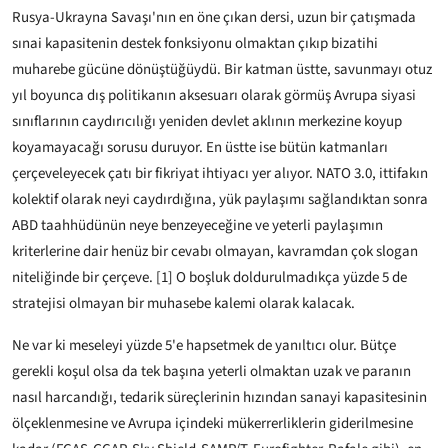
Rusya-Ukrayna Savaşı'nın en öne çıkan dersi, uzun bir çatışmada
sınai kapasitenin destek fonksiyonu olmaktan çıkıp bizatihi
muharebe gücüne dönüştüğüydü. Bir katman üstte, savunmayı otuz
yıl boyunca dış politikanın aksesuarı olarak görmüş Avrupa siyasi
sınıflarının caydırıcılığı yeniden devlet aklının merkezine koyup
koyamayacağı sorusu duruyor. En üstte ise bütün katmanları
çerçeveleyecek çatı bir fikriyat ihtiyacı yer alıyor. NATO 3.0, ittifakın
kolektif olarak neyi caydırdığına, yük paylaşımı sağlandıktan sonra
ABD taahhüdünün neye benzeyeceğine ve yeterli paylaşımın
kriterlerine dair henüz bir cevabı olmayan, kavramdan çok slogan
niteliğinde bir çerçeve. [1] O boşluk doldurulmadıkça yüzde 5 de
stratejisi olmayan bir muhasebe kalemi olarak kalacak.
Ne var ki meseleyi yüzde 5'e hapsetmek de yanıltıcı olur. Bütçe
gerekli koşul olsa da tek başına yeterli olmaktan uzak ve paranın
nasıl harcandığı, tedarik süreçlerinin hızından sanayi kapasitesinin
ölçeklenmesine ve Avrupa içindeki mükerrerliklerin giderilmesine