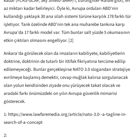
kadar (FCAS-GCAP, Sky Shield-SAMP/T, Eurofighter-Rafale gibi), en
az miktarı kadar belirleyici. Öyle ki, Avrupa orduları ABD'nin
kullandığı yaklaşık 30 ana silah sistemi türüne karşılık 178 farklı tür
işletiyor. Tank özelinde ABD'nin tek ana muharebe tankına karşı
Avrupa'da 17 farklı model var. Tüm bunlar salt yüzde 5 okumasının
etkin çıktıları olmasını engelliyor. [2]
Ankara'da görülecek olan da imzaların kabiliyete, kabiliyetlerin
doktrine, doktrinin de tutarlı bir ittifak fikriyatına tercüme edilip
edilemeyeceği. Bunlar gerçekleşirse NATO 3.0 slogandan stratejiye
evrilmeye başlamış demektir, cevap muğlak kalırsa sorgulanacak
olan yolun kendisinden ziyade onu yürüyecek takat olacak ve
aradaki farkı önümüzdeki on yılın Avrupa güvenlik mimarisi
gösterecek.
1: https://www.lawfaremedia.org/article/nato-3.0--a-tagline-in-
search-of-a-concept
2: