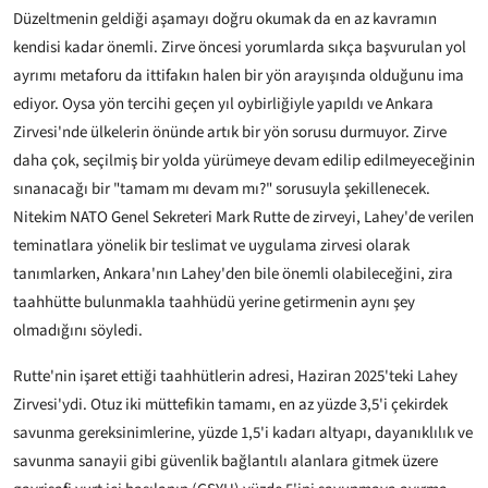
Düzeltmenin geldiği aşamayı doğru okumak da en az kavramın
kendisi kadar önemli. Zirve öncesi yorumlarda sıkça başvurulan yol
ayrımı metaforu da ittifakın halen bir yön arayışında olduğunu ima
ediyor. Oysa yön tercihi geçen yıl oybirliğiyle yapıldı ve Ankara
Zirvesi'nde ülkelerin önünde artık bir yön sorusu durmuyor. Zirve
daha çok, seçilmiş bir yolda yürümeye devam edilip edilmeyeceğinin
sınanacağı bir "tamam mı devam mı?" sorusuyla şekillenecek.
Nitekim NATO Genel Sekreteri Mark Rutte de zirveyi, Lahey'de verilen
teminatlara yönelik bir teslimat ve uygulama zirvesi olarak
tanımlarken, Ankara'nın Lahey'den bile önemli olabileceğini, zira
taahhütte bulunmakla taahhüdü yerine getirmenin aynı şey
olmadığını söyledi.
Rutte'nin işaret ettiği taahhütlerin adresi, Haziran 2025'teki Lahey
Zirvesi'ydi. Otuz iki müttefikin tamamı, en az yüzde 3,5'i çekirdek
savunma gereksinimlerine, yüzde 1,5'i kadarı altyapı, dayanıklılık ve
savunma sanayii gibi güvenlik bağlantılı alanlara gitmek üzere