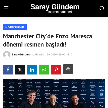
SPOR HABERLERI
Ana Sayfa
Manchester City'de Enzo Maresca
dönemi resmen başladı!
Bölgesel
Son Dakika
Saray Gündem
Haziran 29, 2026 - 19:00
0
Spor Haberleri
Teknoloji Haberleri
Magazin Haberleri
Dünya Haberleri