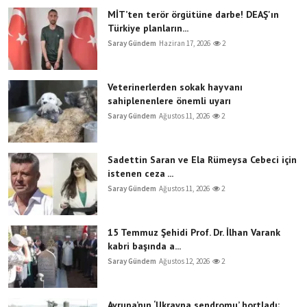
MİT’ten terör örgütüne darbe! DEAŞ'ın
Türkiye planların...
Saray Gündem
Haziran 17, 2026
2
Veterinerlerden sokak hayvanı
sahiplenenlere önemli uyarı
Saray Gündem
Ağustos 11, 2026
2
Sadettin Saran ve Ela Rümeysa Cebeci için
istenen ceza ...
Saray Gündem
Ağustos 11, 2026
2
15 Temmuz Şehidi Prof. Dr. İlhan Varank
kabri başında a...
Saray Gündem
Ağustos 12, 2026
2
Avrupa’nın ‘Ukrayna sendromu’ hortladı;