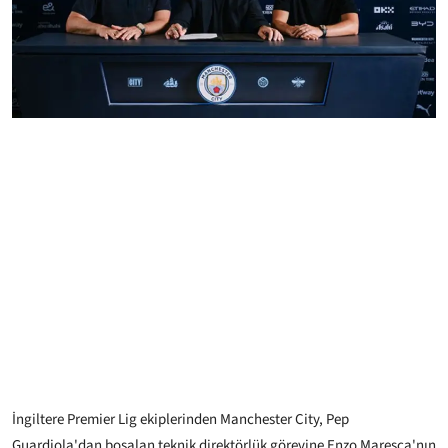
İngiltere Premier Lig ekiplerinden Manchester City, Pep
Guardiola'dan boşalan teknik direktörlük görevine Enzo Maresca'nın