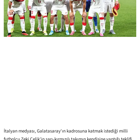
İtalyan medyası, Galatasaray'ın kadrosuna katmak istediği milli
futbolcu Zeki Çelik'in sarı-kırmızılı takımın kendisine yaptığı teklifi