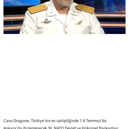
Cavo Dragone, Türkiye'nin ev sahipliğinde 7-8 Temmuz'da
Ankara'da düzenlenecek 36. NATO Devlet ve Hükümet Başkanları