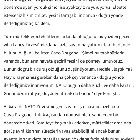
dönemde uyanıyorduk şimdi ise ayaktayız ve yürüyoruz. Elbette
isterseniz hızımızın seviyesini tartışabiliriz ancak doğru yönde
ilerlediğimiz açık." dedi.
Tüm müttefiklerin tehditlerin farkında olduğunu, bu yüzden geçen
yılki Lahey Zirvesi'nde daha fazla savunma yatırımı taahhüdünde
bulunulduğunu belirten Cavo Dragone, "Şimdi bu taahhütlerin
yanında, bunların hayata geçirilmesini de görmeyi umuyoruz.
Bunun doğru bir duruş olduğunu düşünüyorum. Hedefe ulaştık mı?
Hayır. Yapmamız gereken daha çok şey var ancak doğru yönde
ilerlediğimize inanıyorum. NATO bugün daha güçlü ve daha kararlı.
Günümüzün ihtiyaç duyduğu ittifak da budur." diye konuştu.
Ankara'da NATO Zirvesi'ne geri sayım: İşte basılan özel para
Cavo Dragone, İttifak açısından dönüşümlere şahit eden bir
dönemde Askeri Komiteye başkanlık ederken, müttefikler arasında
görüş ayrılıklarının süreçleri yavaşlatabildiğini ancak bunun
avantajlarının dezavantajlarından çok daha fazla olduğunu söyledi.