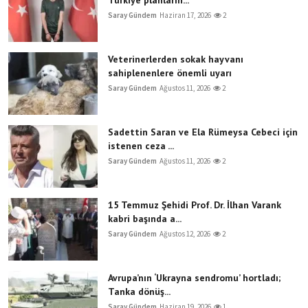
Saray Gündem
Haziran 17, 2026
2
Veterinerlerden sokak hayvanı
sahiplenenlere önemli uyarı
Saray Gündem
Ağustos 11, 2026
2
Sadettin Saran ve Ela Rümeysa Cebeci için
istenen ceza ...
Saray Gündem
Ağustos 11, 2026
2
15 Temmuz Şehidi Prof. Dr. İlhan Varank
kabri başında a...
Saray Gündem
Ağustos 12, 2026
2
Avrupa’nın ‘Ukrayna sendromu’ hortladı;
Tanka dönüş...
Saray Gündem
Haziran 19, 2026
1