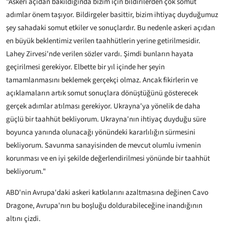
"Askeri açıdan bakıldığında bizim için bildirilerden çok somut
adımlar önem taşıyor. Bildirgeler basittir, bizim ihtiyaç duyduğumuz
şey sahadaki somut etkiler ve sonuçlardır. Bu nedenle askeri açıdan
en büyük beklentimiz verilen taahhütlerin yerine getirilmesidir.
Lahey Zirvesi'nde verilen sözler vardı. Şimdi bunların hayata
geçirilmesi gerekiyor. Elbette bir yıl içinde her şeyin
tamamlanmasını beklemek gerçekçi olmaz. Ancak fikirlerin ve
açıklamaların artık somut sonuçlara dönüştüğünü gösterecek
gerçek adımlar atılması gerekiyor. Ukrayna'ya yönelik de daha
güçlü bir taahhüt bekliyorum. Ukrayna'nın ihtiyaç duyduğu süre
boyunca yanında olunacağı yönündeki kararlılığın sürmesini
bekliyorum. Savunma sanayisinden de mevcut olumlu ivmenin
korunması ve en iyi şekilde değerlendirilmesi yönünde bir taahhüt
bekliyorum."
ABD'nin Avrupa'daki askeri katkılarını azaltmasına değinen Cavo
Dragone, Avrupa'nın bu boşluğu doldurabileceğine inandığının
altını çizdi.