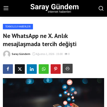
TEKNOLOJI HABERLERI
Ana Sayfa
Ne WhatsApp ne X. Anlık
mesajlaşmada tercih değişti
Bölgesel
Son Dakika
Saray Gündem
Ağustos 1, 2026 - 15:00
0
Spor Haberleri
Teknoloji Haberleri
Magazin Haberleri
Dünya Haberleri