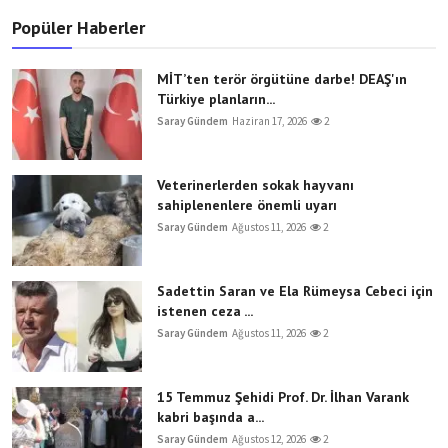
Popüler Haberler
MİT’ten terör örgütüne darbe! DEAŞ'ın
Türkiye planların...
Saray Gündem
Haziran 17, 2026
2
Veterinerlerden sokak hayvanı
sahiplenenlere önemli uyarı
Saray Gündem
Ağustos 11, 2026
2
Sadettin Saran ve Ela Rümeysa Cebeci için
istenen ceza ...
Saray Gündem
Ağustos 11, 2026
2
15 Temmuz Şehidi Prof. Dr. İlhan Varank
kabri başında a...
Saray Gündem
Ağustos 12, 2026
2