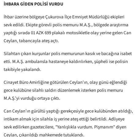
İHBARA GİDEN POLİSİ VURDU
İhbar üzerine bölgeye Çukurova İlçe Emniyet Müdürlüğü ekipleri
sevk edildi. Ekipte görevli polis memuru M.A.Ş., bölgede araştırma
yaptığı sırada 01 AZK 699 plakalı motosikletle olay yerine gelen Can
Ceylan, tabancayla ateş açtı.
Silahtan çıkan kurşunlar polis memurunun kasık ve bacağına isabet
etti. M.A.Ş. ambulansla hastaneye kaldırılırken, şüpheli ise polisin
takibiyle yakalandı.
Cinayet Büro Amirliğine götürülen Ceylan’ın, olay günü eğlendiği
gece kulübüne silahlı saldırı düzenlemek isterken polis memuru
M.A.Ş.’yi vurduğu ortaya çıktı.
Can Ceylan’ın gürültü yaptığı gerekçesiyle gece kulübünden atıldığı,
intikam almak için silahla iş yerine ateş ettiği belirtildi. Adliyeye
sevk edilirken gazetecilere, "Yanlışlıkla vurdum. Pişmanım" diyen
Ceylan, çıkarıldığı mahkemede tutuklandı.