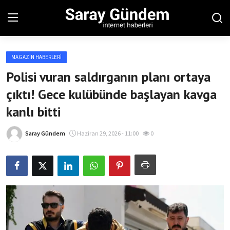
MAGAZIN HABERLERI
Ana Sayfa
Polisi vuran saldırganın planı ortaya
çıktı! Gece kulübünde başlayan kavga
Bölgesel
kanlı bitti
Son Dakika
Saray Gündem
Haziran 29, 2026 - 11:00
0
Spor Haberleri
Teknoloji Haberleri
Magazin Haberleri
Dünya Haberleri