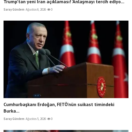
Trump'tan yeni İran açıklaması! 'Anlaşmayı tercih ediyo...
Saray Gündem
Ağustos 6, 2026
0
Cumhurbaşkanı Erdoğan, FETÖ'nün suikast timindeki
Burka...
Saray Gündem
Ağustos 5, 2026
0