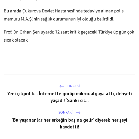
Bu arada Çukurova Devlet Hastanesi’nde tedaviye alınan polis
memuru M.A.Ş.’nin sağlık durumunun iyi olduğu belirtildi.
Prof. Dr. Orhan Şen uyardı: 72 saat kritik geçecek! Türkiye üç gün çok
sıcak olacak
ÖNCEKI
Yeni çılgınlık... İnternette görüp mikrodalgaya attı, dehşeti
yaşadı! ‘Sanki cil...
SONRAKI
'Bu yaşananlar her erkeğin başına gelir' diyerek her şeyi
kaydetti!