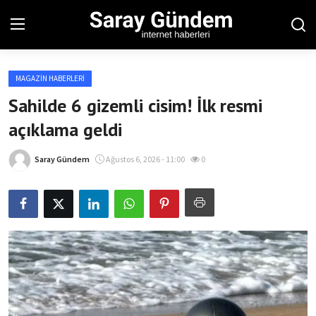
MAGAZIN HABERLERI
Ana Sayfa
Sahilde 6 gizemli cisim! İlk resmi
açıklama geldi
Bölgesel
Son Dakika
Saray Gündem
Ağustos 6, 2026 - 11:00
0
Spor Haberleri
Teknoloji Haberleri
Magazin Haberleri
Dünya Haberleri