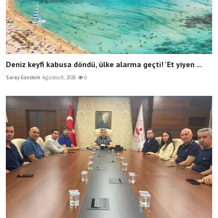
Deniz keyfi kabusa döndü, ülke alarma geçti! 'Et yiyen ...
Saray Gündem
Ağustos 8, 2026
0