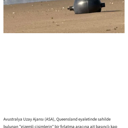
Avustralya Uzay Ajansı (ASA), Queensland eyaletinde sahilde
bulunan "gizemli cisimlerin" bir fırlatma aracına ait basınçlı kap