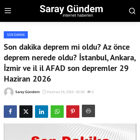
SON DAKIKA
Ana Sayfa
Son dakika deprem mi oldu? Az önce
deprem nerede oldu? İstanbul, Ankara,
Bölgesel
İzmir ve il il AFAD son depremler 29
Son Dakika
Haziran 2026
Spor Haberleri
Saray Gündem
Haziran 29, 2026 - 03:00
0
Teknoloji Haberleri
Magazin Haberleri
Dünya Haberleri