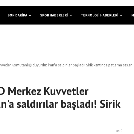
SON DAKIKA
SPOR HABERLERI
TEKNOLOJI HABERLERI
M
tler Komutanlığı duyurdu: İran'a saldırılar başladı! Sirik kentinde patlama sesleri
 Merkez Kuvvetler
'a saldırılar başladı! Sirik
0