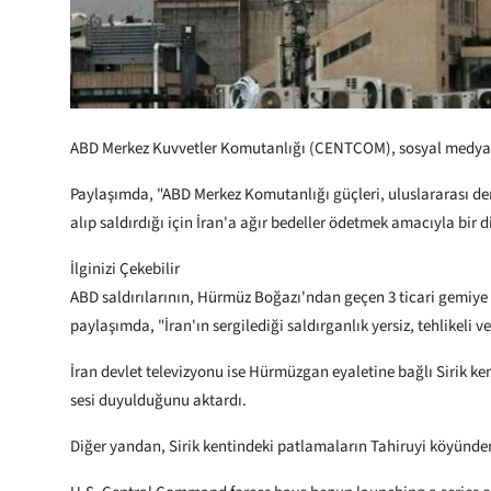
ABD Merkez Kuvvetler Komutanlığı (CENTCOM), sosyal medya 
Paylaşımda, "ABD Merkez Komutanlığı güçleri, uluslararası den
alıp saldırdığı için İran'a ağır bedeller ödetmek amacıyla bir diz
İlginizi Çekebilir
ABD saldırılarının, Hürmüz Boğazı'ndan geçen 3 ticari gemiye yön
paylaşımda, "İran'ın sergilediği saldırganlık yersiz, tehlikeli ve 
İran devlet televizyonu ise Hürmüzgan eyaletine bağlı Sirik k
sesi duyulduğunu aktardı.
Diğer yandan, Sirik kentindeki patlamaların Tahiruyi köyünden 