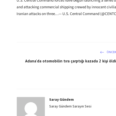
U.S. Central Command forces have begun launching a series of 
and attacking commercial shipping crewed by innocent civilian
Iranian attacks on three…— U.S. Central Command (@CEN
ÖNCEK
Adana'da otomobilin tıra çarptığı kazada 2 kişi öld
Saray Gündem
Saray Gündem Sarayın Sesi