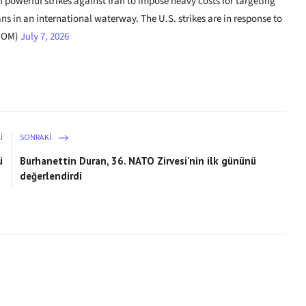
powerful strikes against Iran to impose heavy costs for targeting
s in an international waterway. The U.S. strikes are in response to
TCOM)
July 7, 2026
I
SONRAKI
ü
Burhanettin Duran, 36. NATO Zirvesi'nin ilk gününü
değerlendirdi