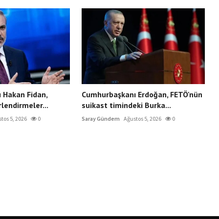
ı Hakan Fidan,
Cumhurbaşkanı Erdoğan, FETÖ'nün
lendirmeler...
suikast timindeki Burka...
tos 5, 2026
0
Saray Gündem
Ağustos 5, 2026
0