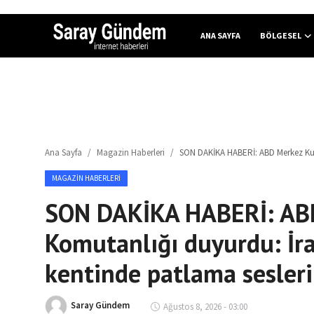
ANA SAYFA
BÖLGESEL
Ana Sayfa
Bölgesel
Ana Sayfa
Magazin Haberleri
SON DAKİKA HABERİ: ABD Merkez Kuvve
Son Dakika
MAGAZIN HABERLERI
Spor Haberleri
SON DAKİKA HABERİ: ABD
Teknoloji Haberleri
Komutanlığı duyurdu: İran
Magazin Haberleri
kentinde patlama sesleri
Dünya Haberleri
Saray Gündem
Ağustos 8, 2026 - 03:00