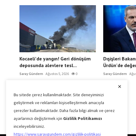
Kocaeli'de yangın! Geri dönüşüm
Dışişleri Bakan
deposunda alevlere tesl...
Ürdün'de değer
Saray Gündem
Ağustos 5, 2026
0
Saray Gündem
Ağus
Bu sitede çerez kullanılmaktadır. Site deneyiminizi
geliştirmek ve reklamları kişiselleştirmek amacıyla
çerezler kullanılmaktadır. Daha fazla bilgi almak ve çerez
ayarlarınızı değiştirmek için
Gizlilik Politikamızı
inceleyebilirsiniz.
https://www.saraygundem.com/gizlilik-politikasi