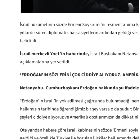
İsrail hükümetinin sözde Ermeni Soykırımı’nı resmen tanıma ka
yıllardır süren diplomatik hassasiyetlerin ardından geldiği ve öz
belirtildi.
İsrail merkezli Ynet’in haberinde,
İsrail Başbakanı Netanya
açıklamalarına yer verildi.
‘ERDOĞAN’IN SÖZLERİNİ ÇOK CİDDİYE ALIYORUZ, AMERİK
Netanyahu, Cumhurbaşkanı Erdoğan hakkında şu ifadel
“Erdoğan'ın İsrail’in yok edilmesi çağrısında bulunmadığı nere
halkımızın tarihinde öğrendiğimiz bir şey varsa o da şudur: Bir
şeyleri ciddiye alıyoruz ve Amerikalı dostlarımızın da dikkat
Öte yandan habere göre İsrail kabinesinin sözde ‘Ermeni soykır
geldiği ve özellikle Türkiye ile bozulan ilişkiler bağlamında de