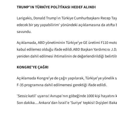
TRUMP’IN TÜRKİYE POLİTİKASI HEDEF ALINDI
Larigakis, Donald Trump’ın Türkiye Cumhurbaşkanı Recep Tayy
edecek bir şey yapabilirim' yönündeki açıklamasına da atıfta b
savundu.
Açıklamada, ABD yönetiminin Türkiye’ye GE üretimi F110 motorl
kabul edilemez olduğu ifade edildi.ABD Başkan Yardımcısı J.D.
yeniden dahil edilmesi ihtimalinin de değerlendirildiği belirtil
KONGRE’YE ÇAĞRI
Açıklamada Kongre’ye de çağrı yapılarak, Türkiye’ye yönelik 
F-35 programına dahil edilmemesi gerektiği ifade edildi.
'Sessiz katil' uyarısı! Avrupa'nın göbeğinde 1000 kişi hayatını 
Son dakika... Ankara'dan İsrail'e 'Suriye' tepkisi! Dışişleri Baka