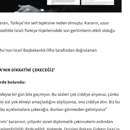
rarı, Türkiye’nin sert tepkisine neden olmuştu. Kararın, uzun
ellikle İsrail-Türkiye ilişkilerindeki son gerilimlerin etkili olduğu
hu’nun İsrail Başbakanlık Ofisi tarafından doğrulanan
A’NIN DİKKATİNİ ÇEKECEĞİZ’
erde bulundu:
deyse bir gün bile geçmiyor. Bu sözleri çok ciddiye alıyoruz, çünkü
isi sizi yok etmeyi amaçladığını söylüyorsa, onu ciddiye alın. Biz bu
ini bu açıklamalara çekeceğiz. Bunları görmezden gelmiyoruz”
ımı’ kararının, yıllardır süren diplomatik çekincelerin ardından
ğerlendirildiği ifade edildi. Haberde, Dışişleri Bakanı Gideon Saar’ın