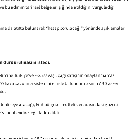
 ve bu adımın tarihsel belgeler ışığında atıldığını vurguladığı
mına da atıfta bulunarak “hesap sorulacağı” yönünde açıklamalar
ın durdurulmasını istedi.
önetimine Türkiye’ye F-35 savaş uçağı satışının onaylanmaması
-400 hava savunma sistemini elinde bulundurmasının ABD askeri
ndu.
ehlikeye atacağı, kilit bölgesel müttefikler arasındaki güveni
’yi ödüllendireceği ifade edildi.
 yapımı sistemin ABD savaş uçakları için ‘doğrudan tehdit’