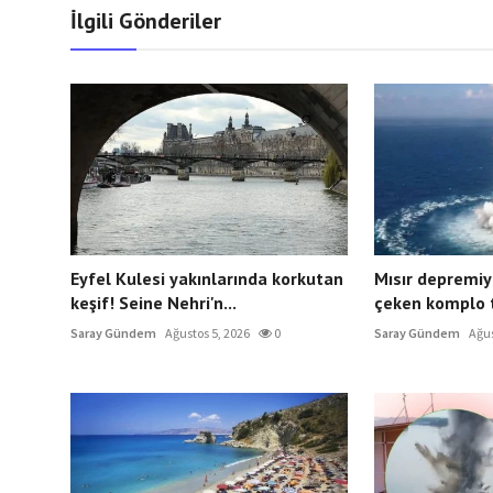
İlgili Gönderiler
Eyfel Kulesi yakınlarında korkutan
Mısır depremiyl
keşif! Seine Nehri'n...
çeken komplo te
Saray Gündem
Ağustos 5, 2026
0
Saray Gündem
Ağus