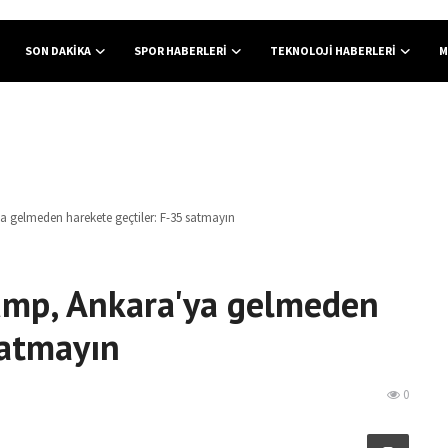
SON DAKIKA
SPOR HABERLERI
TEKNOLOJI HABERLERI
M
 gelmeden harekete geçtiler: F-35 satmayın
mp, Ankara'ya gelmeden
satmayın
0