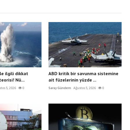
e ilgili dikkat
ABD kritik bir savunma sistemine
orisi! Nü...
ait füzelerinin yüzde ...
tos 5, 2026
0
Saray Gündem
Ağustos 5, 2026
0