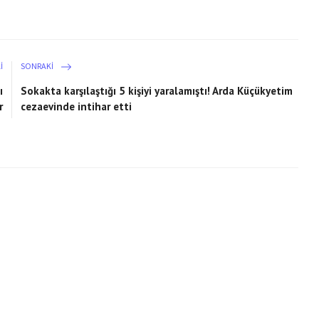
I
SONRAKI
ı
Sokakta karşılaştığı 5 kişiyi yaralamıştı! Arda Küçükyetim
r
cezaevinde intihar etti