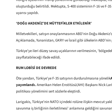
oluşturduğu belirtildi. Mektupta, S-400 sisteminin F-16 ve F-35 
uyarısı yapıldı.
‘DOĞU AKDENİZ’DE MÜTTEFİKLER ETKİLENİR’
Milletvekilleri, satışın onaylanmasının ABD’nin Doğu Akdeniz’de
Açıklamada, Yunanistan, GKRY ve İsrail gibi ülkelerin ABD’nin 
Türkiye’ye ileri düzey savaş uçaklarının verilmesinin, ‘bölgedeki
zayıflatabileceği ifade edildi.
RUM LOBİSİ DE DEVREDE
Öte yandan, Türkiye'ye F-35 satışının durdurulmasına yönelik
yayımlandı.
Amerikan Helen Enstitüsü(AHI) Başkanı Nick Lar
politikası yönelimini sert sözlerle eleştirdi.
Larigakis, Türkiye’nin NATO içindeki rolüne ilişkin mevcut yak
savunma iş birliğinin ilerletilmesi' anlamına geldiğini savunar