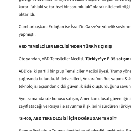
kararı “ahlaki ve tarihsel bir sorumluluk” olarak nitelendirdiği
aktarıldı.
Cumhurbaşkanı Erdoğan ise İsrail’in Gazze’ye yönelik soykırı
yapmıştı.
ABD TEMSİLCİLER MECLİSİ’NDEN TÜRKİYE ÇIKIŞI
Öte yandan, ABD Temsilciler Meclisi,
Türkiye’ye F-35 satışın
ABD’de iki partili bir grup Temsilciler Meclisi üyesi, Trump y
çağrısında bulundu. Milletvekilleri, Ankara’nın Rus yapımı S
teknolojisi açısından ciddi güvenlik riski oluşturduğunu savu
Aynı zamanda söz konusu satışın, Amerikan ulusal güvenliğini t
zayıflatacağı ve Rusya ile savunma ilişkilerini sürdüren Türkiye
‘S-400, ABD TEKNOLOJİSİ İÇİN DOĞRUDAN TEHDİT’
Kongre üyelerinin Trump yönetimine gönderdiği mektupta, Rus