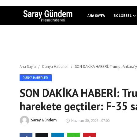
ANA SAYFA
BÖLGESEL
Ana Sayfa
Bölgesel
Ana Sayfa
Dünya Haberleri
SON DAKİKA HABERİ: Trump, Ankara'ya
Son Dakika
DÜNYA HABERLERI
Spor Haberleri
SON DAKİKA HABERİ: Tru
Teknoloji Haberleri
harekete geçtiler: F-35 
Magazin Haberleri
Saray Gündem
Haziran 30, 2026 - 07:00
Dünya Haberleri