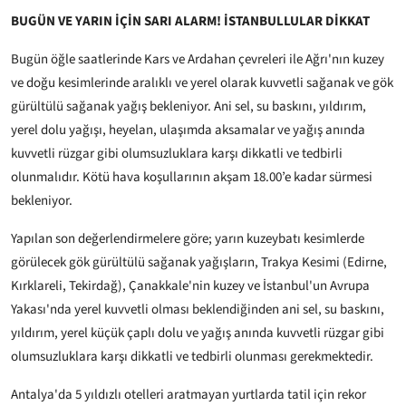
BUGÜN VE YARIN İÇİN SARI ALARM! İSTANBULLULAR DİKKAT
Bugün öğle saatlerinde Kars ve Ardahan çevreleri ile Ağrı'nın kuzey
ve doğu kesimlerinde aralıklı ve yerel olarak kuvvetli sağanak ve gök
gürültülü sağanak yağış bekleniyor. Ani sel, su baskını, yıldırım,
yerel dolu yağışı, heyelan, ulaşımda aksamalar ve yağış anında
kuvvetli rüzgar gibi olumsuzluklara karşı dikkatli ve tedbirli
olunmalıdır. Kötü hava koşullarının akşam 18.00’e kadar sürmesi
bekleniyor.
Yapılan son değerlendirmelere göre; yarın kuzeybatı kesimlerde
görülecek gök gürültülü sağanak yağışların, Trakya Kesimi (Edirne,
Kırklareli, Tekirdağ), Çanakkale'nin kuzey ve İstanbul'un Avrupa
Yakası'nda yerel kuvvetli olması beklendiğinden ani sel, su baskını,
yıldırım, yerel küçük çaplı dolu ve yağış anında kuvvetli rüzgar gibi
olumsuzluklara karşı dikkatli ve tedbirli olunması gerekmektedir.
Antalya'da 5 yıldızlı otelleri aratmayan yurtlarda tatil için rekor