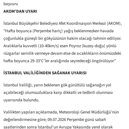
başvuru
AKOM’DAN UYARI
İstanbul Büyükşehir Belediyesi Afet Koordinasyon Merkezi (AKOM),
“Hafta boyunca (Perşembe hariç) yağış beklenmezken havada
çoğunlukla güneşli bir gökyüzünün hakim olacağı tahmin ediliyor.
Aralıklarla kuvvetli (10-40km/s) esen Poyroz (kuzey-doğu) yönlü
rüzgarlar serinlik vermeye devam etse de sıcaklıkların önümüzdeki
hafta boyunca 29-33°C'ler aralığında seyredeceği öngörülüyor”
İSTANBUL VALİLİĞİNDEN SAĞANAK UYARISI
İstanbul Valiliği, yarın beklenen gök gürültülü sağanağın yol
açabileceği olumsuzluklara karşı dikkatli ve tedbirli olunması
uyarısında bulundu.
Valilikten yapılan açıklamada, Meteoroloji Genel Müdürlüğü'nün
değerlendirmesine göre; 09.07.2026 Perşembe günü sabah
saatlerinden sonra İstanbul'un Avrupa Yakasında yerel olarak