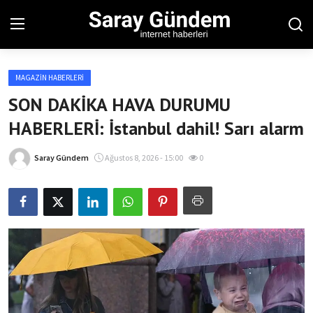
MAGAZIN HABERLERI
Ana Sayfa
SON DAKİKA HAVA DURUMU
HABERLERİ: İstanbul dahil! Sarı alarm
Bölgesel
Son Dakika
Saray Gündem
Ağustos 8, 2026 - 15:00
0
Spor Haberleri
Teknoloji Haberleri
Magazin Haberleri
Dünya Haberleri