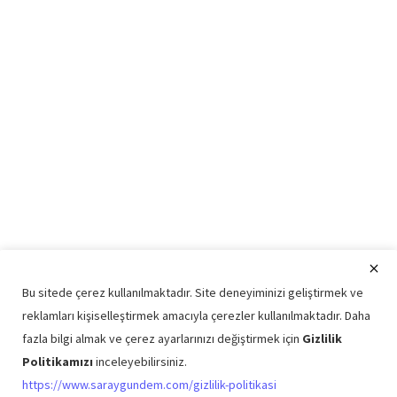
Bu sitede çerez kullanılmaktadır. Site deneyiminizi geliştirmek ve
reklamları kişiselleştirmek amacıyla çerezler kullanılmaktadır. Daha
fazla bilgi almak ve çerez ayarlarınızı değiştirmek için
Gizlilik
Politikamızı
inceleyebilirsiniz.
Copyright © 2026 Saray Gündem Tüm Hakları Saklıdır.
https://www.saraygundem.com/gizlilik-politikasi