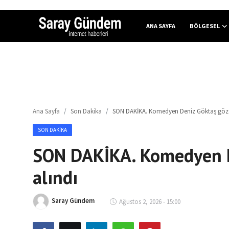
ANA SAYFA
BÖLGESEL
Ana Sayfa
Bölgesel
Ana Sayfa
Son Dakika
SON DAKİKA. Komedyen Deniz Göktaş gözal
Son Dakika
SON DAKIKA
Spor Haberleri
SON DAKİKA. Komedyen D
Teknoloji Haberleri
alındı
Magazin Haberleri
Saray Gündem
Ağustos 2, 2026 - 15:00
Dünya Haberleri