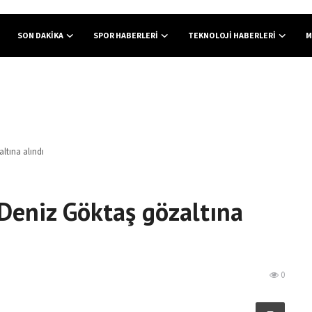
SON DAKIKA
SPOR HABERLERI
TEKNOLOJI HABERLERI
M
tına alındı
eniz Göktaş gözaltına
0