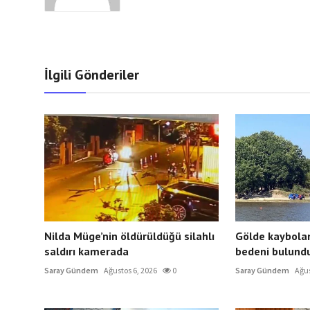
İlgili Gönderiler
Nilda Müge’nin öldürüldüğü silahlı
Gölde kaybolan
saldırı kamerada
bedeni bulund
Saray Gündem
Ağustos 6, 2026
0
Saray Gündem
Ağus