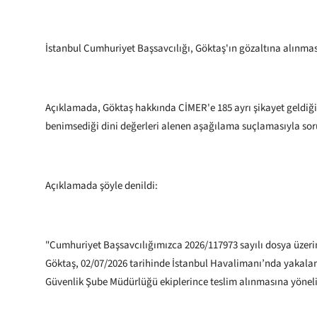
İstanbul Cumhuriyet Başsavcılığı, Göktaş'ın gözaltına alınmas
Açıklamada, Göktaş hakkında CİMER'e 185 ayrı şikayet geldiği 
benimsediği dini değerleri alenen aşağılama suçlamasıyla soru
Açıklamada şöyle denildi:
"Cumhuriyet Başsavcılığımızca 2026/117973 sayılı dosya üzer
Göktaş, 02/07/2026 tarihinde İstanbul Havalimanı’nda yakalanm
Güvenlik Şube Müdürlüğü ekiplerince teslim alınmasına yöneli