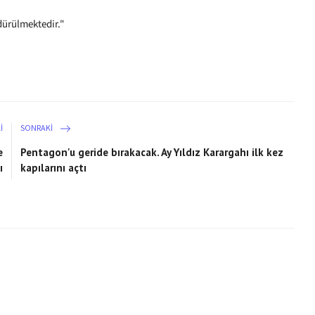
dürülmektedir."
I
SONRAKI
e
Pentagon'u geride bırakacak. Ay Yıldız Karargahı ilk kez
ı
kapılarını açtı