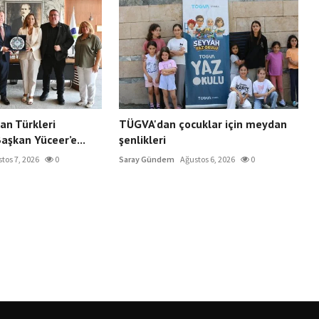
an Türkleri
TÜGVA'dan çocuklar için meydan
aşkan Yüceer’e...
şenlikleri
tos 7, 2026
0
Saray Gündem
Ağustos 6, 2026
0