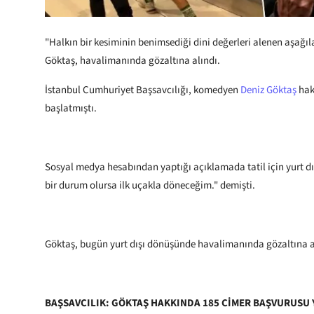
"Halkın bir kesiminin benimsediği dini değerleri alenen aşa
Göktaş, havalimanında gözaltına alındı.
İstanbul Cumhuriyet Başsavcılığı, komedyen
Deniz Göktaş
hak
başlatmıştı.
Sosyal medya hesabından yaptığı açıklamada tatil için yurt d
bir durum olursa ilk uçakla döneceğim." demişti.
Göktaş, bugün yurt dışı dönüşünde havalimanında gözaltına a
BAŞSAVCILIK: GÖKTAŞ HAKKINDA 185 CİMER BAŞVURUSU 