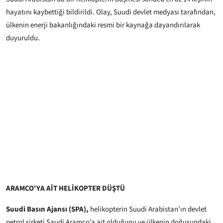
hayatını kaybettiği bildirildi. Olay, Suudi devlet medyası tarafından,
ülkenin enerji bakanlığındaki resmi bir kaynağa dayandırılarak
duyuruldu.
ARAMCO'YA AİT HELİKOPTER DÜŞTÜ
Suudi Basın Ajansı (SPA),
helikopterin Suudi Arabistan’ın devlet
petrol şirketi Saudi Aramco’a ait olduğunu ve ülkenin doğusundaki