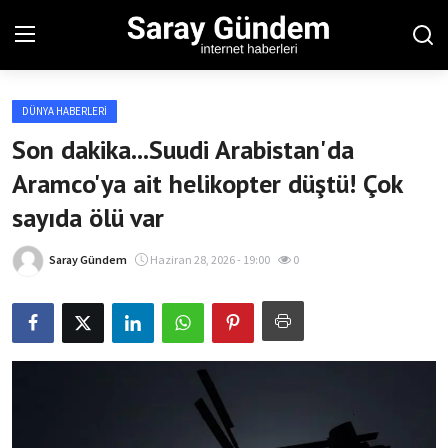
DÜNYA HABERLERI
Ana Sayfa
Son dakika...Suudi Arabistan'da
Aramco'ya ait helikopter düştü! Çok
Bölgesel
sayıda ölü var
Son Dakika
Saray Gündem
Haziran 28, 2026 - 19:00
0
Spor Haberleri
Teknoloji Haberleri
Magazin Haberleri
Dünya Haberleri