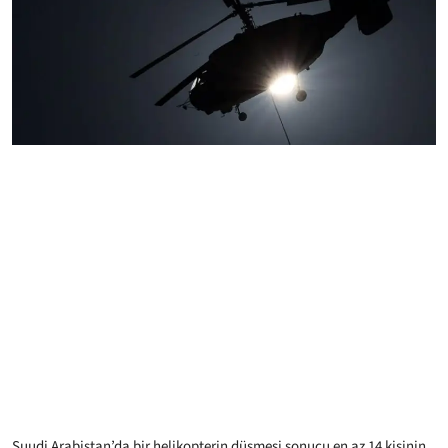
Suudi Arabistan’da bir helikopterin düşmesi sonucu en az 14 kişinin