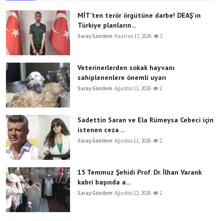
MİT’ten terör örgütüne darbe! DEAŞ'ın
Türkiye planların...
Saray Gündem
Haziran 17, 2026
2
Veterinerlerden sokak hayvanı
sahiplenenlere önemli uyarı
Saray Gündem
Ağustos 11, 2026
2
Sadettin Saran ve Ela Rümeysa Cebeci için
istenen ceza ...
Saray Gündem
Ağustos 11, 2026
2
15 Temmuz Şehidi Prof. Dr. İlhan Varank
kabri başında a...
Saray Gündem
Ağustos 12, 2026
2