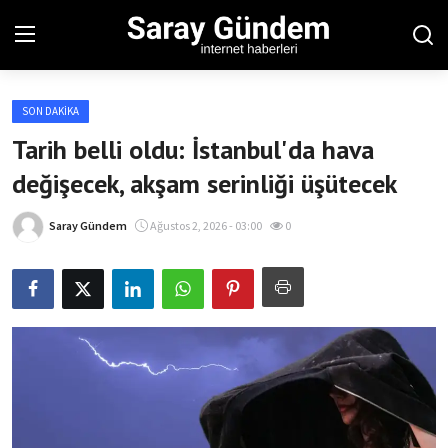
SON DAKIKA
Ana Sayfa
Tarih belli oldu: İstanbul'da hava
değişecek, akşam serinliği üşütecek
Bölgesel
Son Dakika
Saray Gündem
Ağustos 2, 2026 - 03:00
0
Spor Haberleri
Teknoloji Haberleri
Magazin Haberleri
Dünya Haberleri