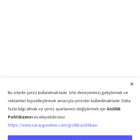
Bu sitede çerez kullanılmaktadır. Site deneyiminizi geliştirmek ve
reklamları kişiselleştirmek amacıyla çerezler kullanılmaktadır. Daha
fazla bilgi almak ve çerez ayarlarınızı değiştirmek için
Gizlilik
Politikamızı
inceleyebilirsiniz.
Copyright © 2026 Saray Gündem Tüm Hakları Saklıdır.
https://www.saraygundem.com/gizlilik-politikasi
Künye
Şartlar ve Koşullar
Gizlilik Politikası
İletişim