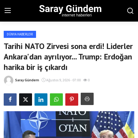
DÜNYA HABERLERI
Ana Sayfa
Tarihi NATO Zirvesi sona erdi! Liderler
Ankara'dan ayrılıyor... Trump: Erdoğan
Bölgesel
harika bir iş çıkardı
Son Dakika
Saray Gündem
Ağustos 9, 2026 - 07:00
0
Spor Haberleri
Teknoloji Haberleri
Magazin Haberleri
Dünya Haberleri