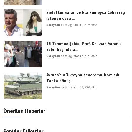
Sadettin Saran ve Ela Rümeysa Cebeci için
istenen ceza ...
Saray Gündem
Ağustos 11, 2026
2
15 Temmuz Şehidi Prof. Dr. İlhan Varank
kabri başında a...
Saray Gündem
Ağustos 12, 2026
2
Avrupa’nın ‘Ukrayna sendromu’ hortladı;
Tanka dönüş...
Saray Gündem
Haziran 19, 2026
1
Önerilen Haberler
Popüler Etiketler