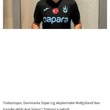
Trabzonspor, Danimarka Süper Lig ekiplerinden Midtjylland'dan
transfer ettiği Aral Şimşir'i Trabzon'a getirdi.