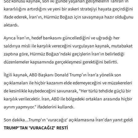
Söz konusu kaynak, son iki günde yaşanan gelişmelerin Tahran’ın
kararlılığını artırdığını ve yeni bir askeri stratejiyi hayata geçirdiğini
ifade ederek, İran'ın, Hürmüz Boğazı için savaşmaya hazır olduğunu
aktardı.
Ayrıca İran’ın, hedef bankasını güncellediğini ve uğradığı her
saldırıya misli ile karşılık vereceğini vurgulayan kaynak, mutabakat
zaptına göre, Hürmüz Boğazı’ndaki geçişlerin İran’ın belirlediği
düzenlemeler kapsamında gerçekleşmesi gerektiğini belirtti.
İlgili kaynak, ABD Başkanı Donald Trump’ın İran’a yönelik son
açıklamaları ile hiçbir kazanım elde edemeyeceğini ve müzakereleri
de kesinlikle kaybedeceğini savunarak, “Her türlü tehdide güçlü bir
karşılık verilecektir. İran, ABD ile bölgedeki ortakları arasında hiçbir
ayrım yapmıyor." ifadelerini kullandı.
Son dakika...Trump'ın 'vuracağız' açıklamasına İran'dan yanıt geldi
TRUMP'TAN 'VURACAĞIZ' RESTİ