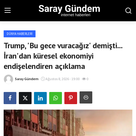
DÜNYA HABERLERI
Ana Sayfa
Trump, 'Bu gece vuracağız' demişti...
İran'dan küresel ekonomiyi
Bölgesel
endişelendiren açıklama
Son Dakika
Saray Gündem
Ağustos 8, 2026 - 19:00
0
Spor Haberleri
Teknoloji Haberleri
Magazin Haberleri
Dünya Haberleri