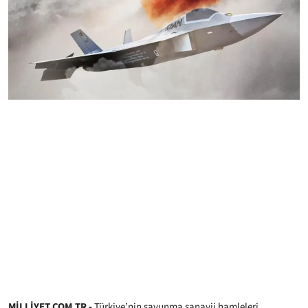
MİLLİYET.COM.TR -
Türkiye’nin savunma sanayii hamleleri,