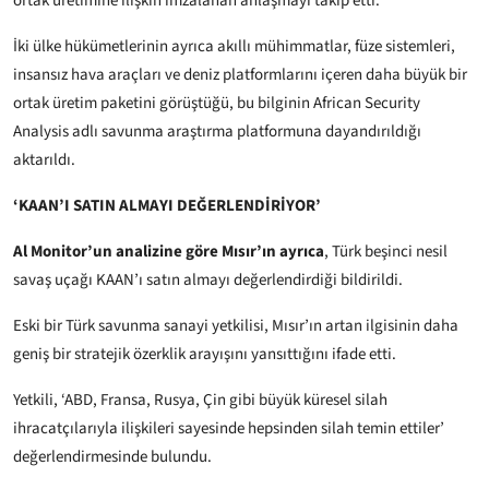
ortak üretimine ilişkin imzalanan anlaşmayı takip etti.
İki ülke hükümetlerinin ayrıca akıllı mühimmatlar, füze sistemleri,
insansız hava araçları ve deniz platformlarını içeren daha büyük bir
ortak üretim paketini görüştüğü, bu bilginin African Security
Analysis adlı savunma araştırma platformuna dayandırıldığı
aktarıldı.
‘KAAN’I SATIN ALMAYI DEĞERLENDİRİYOR’
Al Monitor’un analizine göre Mısır’ın ayrıca
, Türk beşinci nesil
savaş uçağı KAAN’ı satın almayı değerlendirdiği bildirildi.
Eski bir Türk savunma sanayi yetkilisi, Mısır’ın artan ilgisinin daha
geniş bir stratejik özerklik arayışını yansıttığını ifade etti.
Yetkili, ‘ABD, Fransa, Rusya, Çin gibi büyük küresel silah
ihracatçılarıyla ilişkileri sayesinde hepsinden silah temin ettiler’
değerlendirmesinde bulundu.