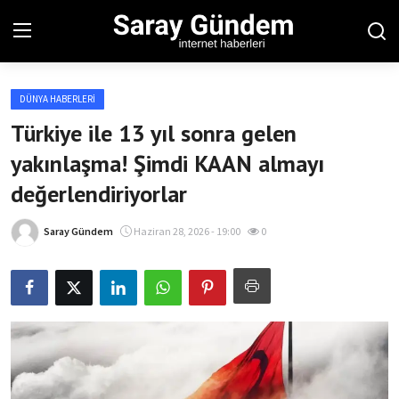
DÜNYA HABERLERI
Ana Sayfa
Türkiye ile 13 yıl sonra gelen
yakınlaşma! Şimdi KAAN almayı
Bölgesel
değerlendiriyorlar
Son Dakika
Saray Gündem
Haziran 28, 2026 - 19:00
0
Spor Haberleri
Teknoloji Haberleri
Magazin Haberleri
Dünya Haberleri