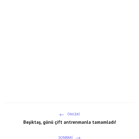
ÖNCEKI
Beşiktaş, günü çift antrenmanla tamamladı!
SONRAKI