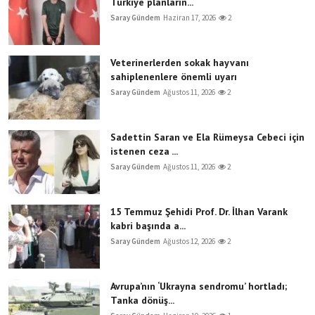
Türkiye planların...
Saray Gündem
Haziran 17, 2026
2
Veterinerlerden sokak hayvanı
sahiplenenlere önemli uyarı
Saray Gündem
Ağustos 11, 2026
2
Sadettin Saran ve Ela Rümeysa Cebeci için
istenen ceza ...
Saray Gündem
Ağustos 11, 2026
2
15 Temmuz Şehidi Prof. Dr. İlhan Varank
kabri başında a...
Saray Gündem
Ağustos 12, 2026
2
Avrupa’nın ‘Ukrayna sendromu’ hortladı;
Tanka dönüş...