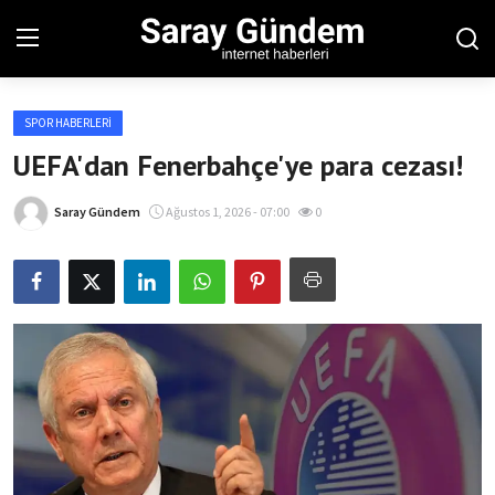
SPOR HABERLERI
Ana Sayfa
UEFA'dan Fenerbahçe'ye para cezası!
Bölgesel
Saray Gündem
Ağustos 1, 2026 - 07:00
0
Son Dakika
Spor Haberleri
Teknoloji Haberleri
Magazin Haberleri
Dünya Haberleri