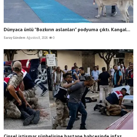
Dünyaca ünlü "Bozkırın aslanları" podyuma çıktı. Kangal...
Saray Gündem
Ağustos 8, 2026
0
Cinsel istismar şüphelisine hastane bahçesinde infaz