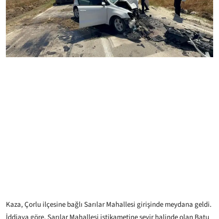
Kaza, Çorlu ilçesine bağlı Sarılar Mahallesi girişinde meydana geldi.
İddiaya göre, Sarılar Mahallesi istikametine seyir halinde olan Batu