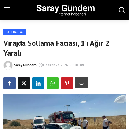
SON DAKIKA
Ana Sayfa
Virajda Sollama Faciası, 1’i Ağır 2
Yaralı
Bölgesel
Son Dakika
Saray Gündem
Haziran 27, 2026 - 23:00
0
Spor Haberleri
Teknoloji Haberleri
Magazin Haberleri
Dünya Haberleri