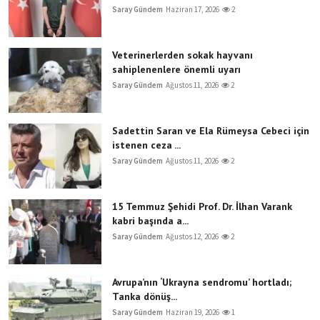
Saray Gündem
Haziran 17, 2026
2
Veterinerlerden sokak hayvanı
sahiplenenlere önemli uyarı
Saray Gündem
Ağustos 11, 2026
2
Sadettin Saran ve Ela Rümeysa Cebeci için
istenen ceza ...
Saray Gündem
Ağustos 11, 2026
2
15 Temmuz Şehidi Prof. Dr. İlhan Varank
kabri başında a...
Saray Gündem
Ağustos 12, 2026
2
Avrupa’nın ‘Ukrayna sendromu’ hortladı;
Tanka dönüş...
Saray Gündem
Haziran 19, 2026
1