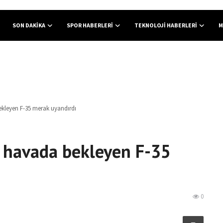
SON DAKIKA
SPOR HABERLERI
TEKNOLOJI HABERLERI
M
ekleyen F-35 merak uyandırdı
a havada bekleyen F-35
0