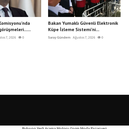
Komisyonu'nda
Bakan Yumaklı Güvenli Elektronik
örüşmeleri......
Küpe İzleme Sistemi'ni...
tos 7, 2026
0
Saray Gündem
Ağustos 7, 2026
0
Buluyoo Yerli Arama Motoru
Giyim Moda Pazaryeri