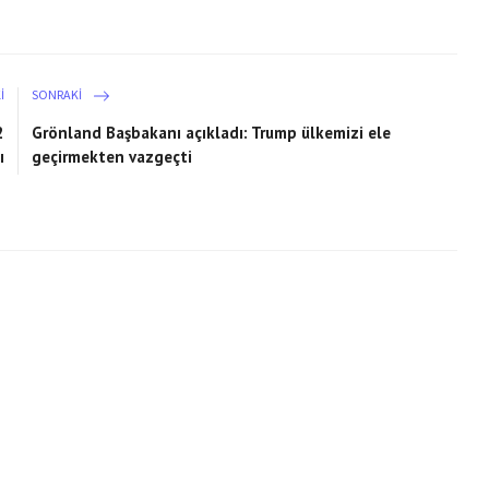
I
SONRAKI
2
Grönland Başbakanı açıkladı: Trump ülkemizi ele
ı
geçirmekten vazgeçti