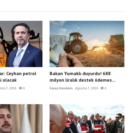
r: Ceyhan petrol
Bakan Yumaklı duyurdu! 688
ü olacak
milyon liralık destek ödemes...
tos 7, 2026
0
Saray Gündem
Ağustos 7, 2026
0