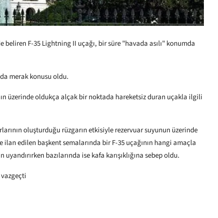
 beliren F-35 Lightning II uçağı, bir süre "havada asılı" konumda
yada merak konusu oldu.
ın üzerinde oldukça alçak bir noktada hareketsiz duran uçakla ilgili
larının oluşturduğu rüzgarın etkisiyle rezervuar suyunun üzerinde
lge ilan edilen başkent semalarında bir F-35 uçağının hangi amaçla
uyandırırken bazılarında ise kafa karışıklığına sebep oldu.
 vazgeçti