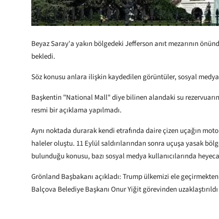
Beyaz Saray'a yakın bölgedeki Jefferson anıt mezarının önünde
bekledi.
Söz konusu anlara ilişkin kaydedilen görüntüler, sosyal med
Başkentin "National Mall" diye bilinen alandaki su rezervuarın
resmi bir açıklama yapılmadı.
Aynı noktada durarak kendi etrafında daire çizen uçağın motor
haleler oluştu. 11 Eylül saldırılarından sonra uçuşa yasak bö
bulunduğu konusu, bazı sosyal medya kullanıcılarında heyecan 
Grönland Başbakanı açıkladı: Trump ülkemizi ele geçirmekten
Balçova Belediye Başkanı Onur Yiğit görevinden uzaklaştırıldı