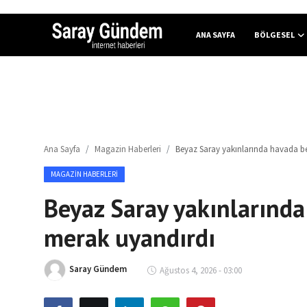
ANA SAYFA
BÖLGESEL
Ana Sayfa
Bölgesel
Ana Sayfa
Magazin Haberleri
Beyaz Saray yakınlarında havada b
Son Dakika
MAGAZIN HABERLERI
Spor Haberleri
Beyaz Saray yakınlarınd
Teknoloji Haberleri
merak uyandırdı
Magazin Haberleri
Saray Gündem
Ağustos 4, 2026 - 03:00
Dünya Haberleri