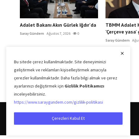
Adalet Bakanı Akın Gürlek Iğdır'da
TBMM Adalet 
'Çerçeve yasa' g
Saray Gündem
Ağustos 7, 2026
0
Saray Gündem
Ağus
Bu sitede çerez kullanılmaktadır. Site deneyiminizi
geliştirmek ve reklamları kişiselleştirmek amacıyla
çerezler kullanılmaktadır. Daha fazla bilgi almak ve çerez
ayarlarınızı değiştirmek için
Gizlilik Politikamızı
inceleyebilirsiniz.
https://www.saraygundem.com/gizlilik-politikasi
Çerezleri Kabul Et
Copyright © 2026 Saray Gündem Tüm Hakları Saklıdır.