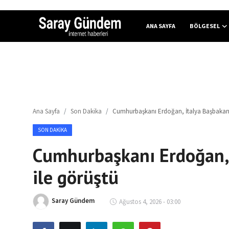
ANA SAYFA
BÖLGESEL
Ana Sayfa
Bölgesel
Ana Sayfa
Son Dakika
Cumhurbaşkanı Erdoğan, İtalya Başbakanı
Son Dakika
SON DAKIKA
Spor Haberleri
Cumhurbaşkanı Erdoğan, 
Teknoloji Haberleri
ile görüştü
Magazin Haberleri
Saray Gündem
Ağustos 4, 2026 - 03:00
Dünya Haberleri