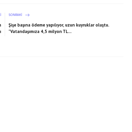
I
SONRAKI
n
Şişe başına ödeme yapılıyor, uzun kuyruklar oluştu.
ı
"Vatandaşımıza 4,5 milyon TL...