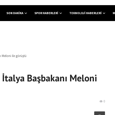
SON DAKIKA
SPOR HABERLERI
TEKNOLOJI HABERLERI
M
 Meloni ile görüştü
İtalya Başbakanı Meloni
0