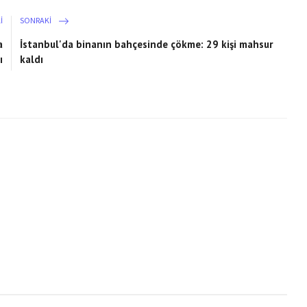
I
SONRAKI
a
İstanbul'da binanın bahçesinde çökme: 29 kişi mahsur
ı
kaldı