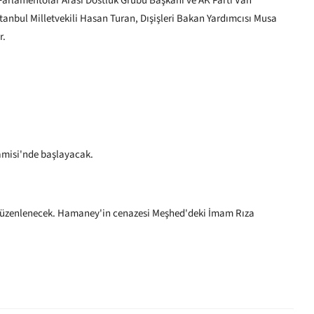
Parlamentolar Arası Dostluk Grubu Başkanı ve AK Parti Van
tanbul Milletvekili Hasan Turan, Dışişleri Bakan Yardımcısı Musa
r.
amisi'nde başlayacak.
üzenlenecek. Hamaney'in cenazesi Meşhed'deki İmam Rıza