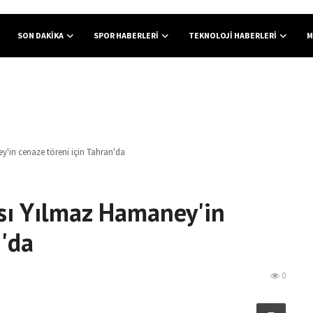
SON DAKIKA
SPOR HABERLERI
TEKNOLOJI HABERLERI
M
'in cenaze töreni için Tahran'da
sı Yılmaz Hamaney'in
n'da
0