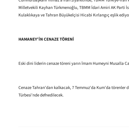
Cumhurbaşkanı Yılmaz’a İran ziyaretinde, TBMM Türkiye-İran 
Milletvekili Kayhan Türkmenoğlu, TBMM İdari Amiri AK Parti İs
Kulaklıkaya ve Tahran Büyükelçisi Hicabi Kırlangıç eşlik ediyo
HAMANEY'İN CENAZE TÖRENİ
Eski dini liderin cenaze töreni yarın İmam Humeyni Musalla C
Cenaze Tahran'dan kalkacak, 7 Temmuz'da Kum'da törenler d
Türbesi'nde defnedilecek.